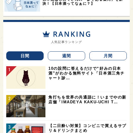
決！【日本酒ってなぁに？】
人気記事ランキング
日間
週間
月間
10の設問に答えるだけで“好みの日本
酒”がわかる無料サイト「日本酒三角チ
ャート診…
角打ちを世界の共通語に！いまでやの新
店舗「IMADEYA KAKU-UCHI T…
【二日酔い対策】コンビニで買えるサプ
リ＆ドリンクまとめ