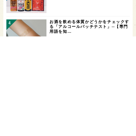
お酒を飲める体質かどうかをチェックす
る「アルコールパッチテスト」─【専門
用語を知…
希少なミズナラ木桶で醸造！新潟・緑川
酒造の新シリーズ第1弾「Phenomeno
…