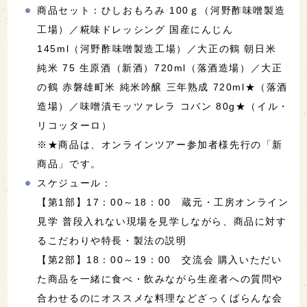
商品セット：ひしおもろみ 100ｇ（河野酢味噌製造
工場）／糀味ドレッシング 国産にんじん
145ml（河野酢味噌製造工場）／大正の鶴 朝日米
純米 75 生原酒（新酒）720ml（落酒造場）／大正
の鶴 赤磐雄町米 純米吟醸 三年熟成 720ml★（落酒
造場）／味噌漬モッツァレラ コバン 80g★（イル・
リコッターロ）
※★商品は、オンラインツアー参加者様先行の「新
商品」です。
スケジュール：
【第1部】17：00～18：00 蔵元・工房オンライン
見学 普段入れない現場を見学しながら、商品に対す
るこだわりや特長・製法の説明
【第2部】18：00～19：00 交流会 購入いただい
た商品を一緒に食べ・飲みながら生産者への質問や
合わせるのにオススメな料理などざっくばらんな会