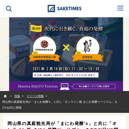
SAKETIMES
特集
リリース情報
岡山県の真庭観光局が「まにわ発酵’s」と共に「オンライン版 まにわ発酵ツーリズム」を
2/14(日)に開催
岡山県の真庭観光局が「まにわ発酵’s」と共に「オ