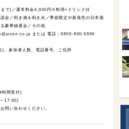
オー
日まで)／通常料金4,000円※料理+ドリンク付
座談会／利き酒＆利き水／季節限定や新発売の日本酒
SA
たる豪華抽選会／その他
香川
ozen.co.jp または 電話：0800-800-5886
全蔵
。
群馬
名)、参加者人数、電話番号、ご住所
イギ
歌舞
sak
ア
(24時間受付)
～17:00)
とお問い合わせください。