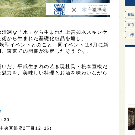
新潟
東京
の清冽な「水」から生まれた上善如水スキンケ
山形
技術から生まれた基礎化粧品を通し、
体験型イベントとのこと。同イベントは8月に新
愛知
回、東京での開催が決定したそうです。
北海
オピ
継いだ、平成生まれの若き現杜氏・松本宣機だ
な魅力を、美味しい料理とお酒を味わいながら
広島
石川
富山
SAK
O
山口
：30
大分
央区銀座2丁目12−16)
福岡