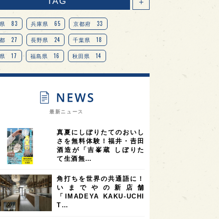
TAG
＋
83
65
33
県
兵庫県
京都府
27
24
18
都
長野県
千葉県
17
16
14
県
福島県
秋田県
14
14
13
県
宮城県
岐阜県
13
12
11
道
茨城県
栃木県
9
9
ニオンリーダーの視点
埼玉県
最新ニュース
8
7
7
県
山梨県
ヨーロッパ
真夏にしぼりたてのおいし
7
7
7
6
県
奈良県
滋賀県
和歌山県
さを無料体験！福井・𠮷田
酒造が「吉峯蔵 しぼりた
6
6
5
5
県
フランス
高知県
島根県
て生酒無…
5
5
5
4
E100
佐賀県
岡山県
岩手県
角打ちを世界の共通語に！
4
4
4
県
アメリカ
神奈川県
いまでやの新店舗
「IMADEYA KAKU-UCHI
4
3
3
3
県
三重県
大阪府
青森県
T…
3
3
3
2
県
スペイン
香港
福井県