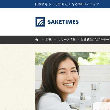
日本酒をもっと知りたくなるWEBメディア
SAKETIMES
特集
リリース情報
白瀧酒造が"水"をテーマ