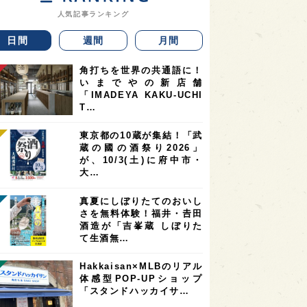
人気記事ランキング
日間
週間
月間
角打ちを世界の共通語に！
いまでやの新店舗
「IMADEYA KAKU-UCHI
T…
東京都の10蔵が集結！「武
蔵の國の酒祭り2026」
が、10/3(土)に府中市・
大…
真夏にしぼりたてのおいし
さを無料体験！福井・𠮷田
酒造が「吉峯蔵 しぼりた
て生酒無…
Hakkaisan×MLBのリアル
体感型POP-UPショップ
「スタンドハッカイサ…