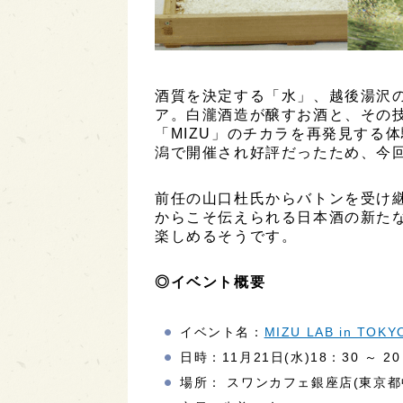
酒質を決定する「水」、越後湯沢
ア。白瀧酒造が醸すお酒と、その
「MIZU」のチカラを再発見する
潟で開催され好評だったため、今
前任の山口杜氏からバトンを受け
からこそ伝えられる日本酒の新た
楽しめるそうです。
◎イベント概要
イベント名：
MIZU LAB in TOKY
日時：11月21日(水)18：30 ～ 20
場所： スワンカフェ銀座店(東京都中