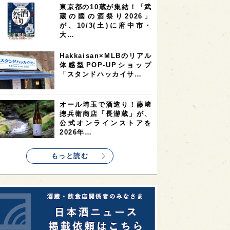
東京都の10蔵が集結！「武
2
2
2
蔵の國の酒祭り2026」
ストラリア
台湾
アジア
が、10/3(土)に府中市・
2
1
1
KEの時代を生きる
静岡県
長崎県
大…
1
1
1
県
現役蔵人
愛媛県
Hakkaisan×MLBのリアル
体感型POP-UPショップ
1
1
1
めぐり
シンガポール
カナダ
「スタンドハッカイサ…
1
1
1
1
県
熊本県
徳島県
北米
1
1
1
リス
ノルウェー
新宿区
オール埼玉で酒造り！藤﨑
摠兵衛商店「長瀞蔵」が、
1
1
1
伎町
沖縄県
鳥取県
公式オンラインストアを
2026年…
1
etimes_image_4
もっと読む