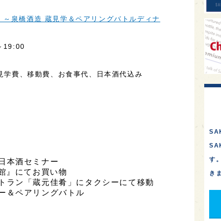
 ～泉橋酒造 蔵見学＆ペアリングバトルディナ
19:00
蔵見学費、移動費、お食事代、日本酒代込み
SA
S
す
酒造日本酒セミナー
酒友館』にてお買い物
き
営レストラン「蔵元佳肴」にタクシーにて移動
ィナー＆ペアリングバトル