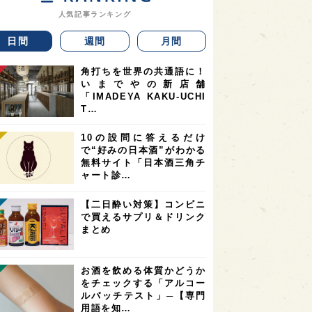
人気記事ランキング
日間
週間
月間
角打ちを世界の共通語に！
いまでやの新店舗
「IMADEYA KAKU-UCHI
T…
10の設問に答えるだけ
で“好みの日本酒”がわかる
無料サイト「日本酒三角チ
ャート診…
【二日酔い対策】コンビニ
で買えるサプリ＆ドリンク
まとめ
お酒を飲める体質かどうか
をチェックする「アルコー
ルパッチテスト」─【専門
用語を知…