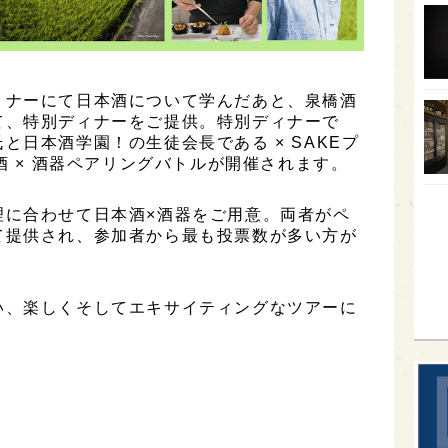
オー
SA
香川
ミナーにて日本酒について学んだあと、泉橋酒
て、特別ディナーをご提供。特別ディナーで
全蔵
と日本酒学園！の生徒会長である × SAKEプ
酒 × 酒器ペアリングバトルが開催されます。
群馬
イギ
理に合わせて日本酒×酒器をご用意。両者がペ
歌舞
て提供され、参加者から最も投票数が多い方が
sak
い、楽しくそしてエキサイティングなツアーに