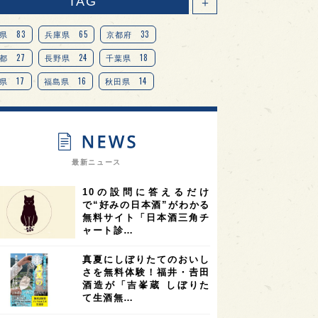
TAG
＋
83
65
33
県
兵庫県
京都府
27
24
18
都
長野県
千葉県
17
16
14
県
福島県
秋田県
14
14
13
県
宮城県
岐阜県
13
12
11
道
茨城県
栃木県
9
9
ニオンリーダーの視点
埼玉県
最新ニュース
8
7
7
県
山梨県
ヨーロッパ
10の設問に答えるだけ
7
7
7
6
県
奈良県
滋賀県
和歌山県
で“好みの日本酒”がわかる
無料サイト「日本酒三角チ
6
6
5
5
県
フランス
高知県
島根県
ャート診…
5
5
5
4
E100
佐賀県
岡山県
岩手県
真夏にしぼりたてのおいし
4
4
4
県
アメリカ
神奈川県
さを無料体験！福井・𠮷田
酒造が「吉峯蔵 しぼりた
4
3
3
3
県
三重県
大阪府
青森県
て生酒無…
3
3
3
2
県
スペイン
香港
福井県