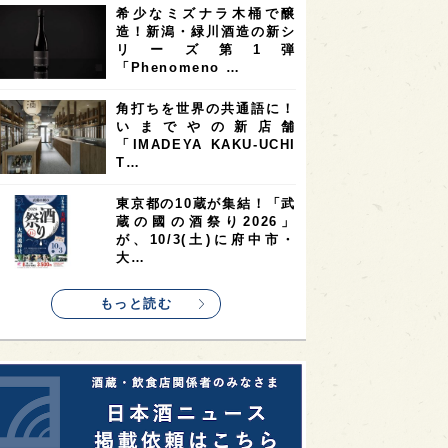
希少なミズナラ木桶で醸
2
2
2
造！新潟・緑川酒造の新シ
ストラリア
台湾
アジア
リーズ第1弾
2
1
1
KEの時代を生きる
静岡県
長崎県
「Phenomeno …
1
1
1
県
現役蔵人
愛媛県
角打ちを世界の共通語に！
いまでやの新店舗
1
1
1
めぐり
シンガポール
カナダ
「IMADEYA KAKU-UCHI
1
1
1
1
T…
県
熊本県
徳島県
北米
1
1
1
リス
ノルウェー
新宿区
東京都の10蔵が集結！「武
蔵の國の酒祭り2026」
1
1
1
伎町
沖縄県
鳥取県
が、10/3(土)に府中市・
大…
1
etimes_image_4
もっと読む