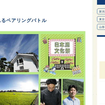
新潟
れるペアリングバトル
東京
山形
愛知
北海
オピ
広島
石川
富山
SAK
山口
大分
福岡