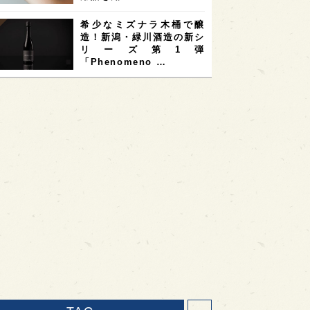
希少なミズナラ木桶で醸
造！新潟・緑川酒造の新シ
リーズ第1弾
「Phenomeno …