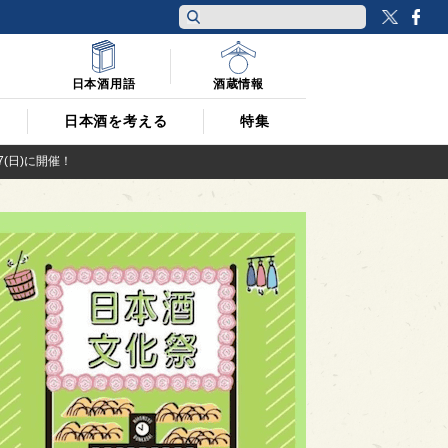
Twitt
F
日本酒用語
酒蔵情報
日本酒を考える
特集
(日)に開催！