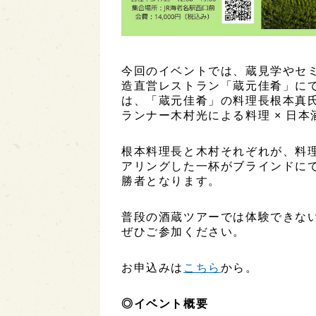
今回のイベントでは、蔵見学やセ
造直営レストラン「蔵元佳肴」に
は、「蔵元佳肴」の料理長根本真氏
ランナー木村光による料理 × 日本
根本料理長と木村それぞれが、料
アリングした一杯がブラインドに
勝者となります。
普段の酒蔵ツアーでは体験できな
ぜひご参加ください。
お申込みは
こちら
から。
◎イベント概要