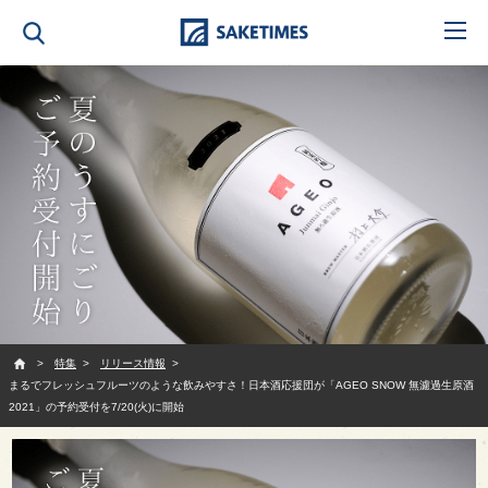
SAKETIMES
特集
リリース情報
まるでフレッシュフルーツのような飲みやすさ！日本酒応援団が「AGEO SNOW 無濾過生原酒
2021」の予約受付を7/20(火)に開始