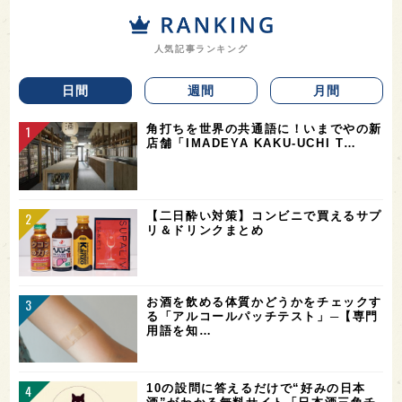
人気記事ランキング
日間
週間
月間
角打ちを世界の共通語に！いまでやの新
店舗「IMADEYA KAKU-UCHI T…
【二日酔い対策】コンビニで買えるサプ
リ＆ドリンクまとめ
お酒を飲める体質かどうかをチェックす
る「アルコールパッチテスト」─【専門
用語を知…
10の設問に答えるだけで“好みの日本