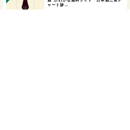
酒”がわかる無料サイト「日本酒三角チ
ャート診…
「飲み続ければ、お酒に強くなる」っ
て、本当？【日本酒好きの医師に聞く！
日本酒と健…