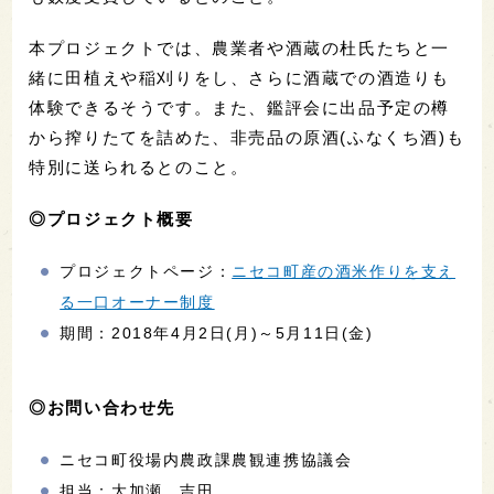
本プロジェクトでは、農業者や酒蔵の杜氏たちと一
緒に田植えや稲刈りをし、さらに酒蔵での酒造りも
体験できるそうです。また、鑑評会に出品予定の樽
から搾りたてを詰めた、非売品の原酒(ふなくち酒)も
特別に送られるとのこと。
◎プロジェクト概要
プロジェクトページ：
ニセコ町産の酒米作りを支え
る一口オーナー制度
期間：2018年4月2日(月)～5月11日(金)
◎お問い合わせ先
ニセコ町役場内農政課農観連携協議会
担当：大加瀬、吉田