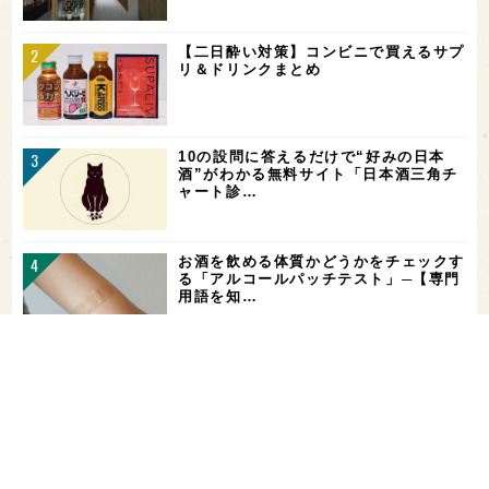
【二日酔い対策】コンビニで買えるサプ
リ＆ドリンクまとめ
10の設問に答えるだけで“好みの日本
酒”がわかる無料サイト「日本酒三角チ
ャート診…
お酒を飲める体質かどうかをチェックす
る「アルコールパッチテスト」─【専門
用語を知…
花酵母で醸した18銘柄のお酒を飲み比
べ！「第16回 花の宴 in 東京」が、8/
…