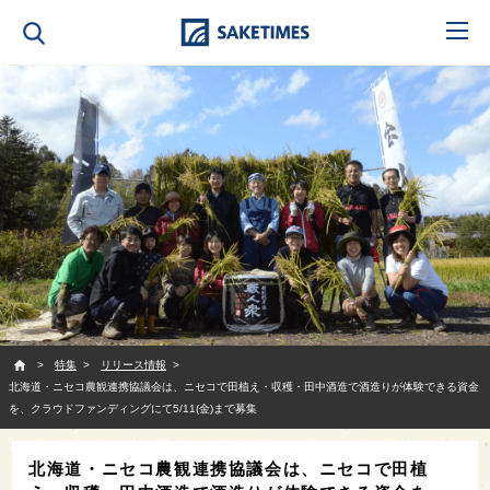
SAKETIMES
特集
リリース情報
北海道・ニセコ農観連携協議会は、ニセコで田植え・収穫・田中酒造で酒造りが体験できる資金
を、クラウドファンディングにて5/11(金)まで募集
北海道・ニセコ農観連携協議会は、ニセコで田植