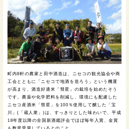
町内8軒の農家と田中酒造は、ニセコの観光協会や商
工会とともに「ニセコで地酒を造ろう」という機運
が高まり、酒造好適米「彗星」の栽培を始めたそう
です。農薬や化学肥料を削減し、環境にも配慮した
ニセコ産酒米「彗星」を100％使用して醸した「宝
川」(「蔵人衆」)は、すっきりとした味わいで、平成
18年度以降の全国新酒鑑評会でほぼ毎年入賞、金賞
も数度受賞しているとのこと。