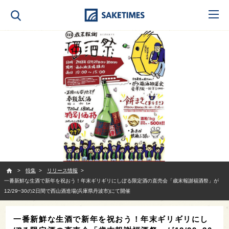
SAKETIMES
特集
リリース情報
一番新鮮な生酒で新年を祝おう！年末ギリギリにしぼる限定酒の直売会「歳末報謝福酒祭」が
12/29~30の2日間で西山酒造場(兵庫県丹波市)にて開催
一番新鮮な生酒で新年を祝おう！年末ギリギリにし