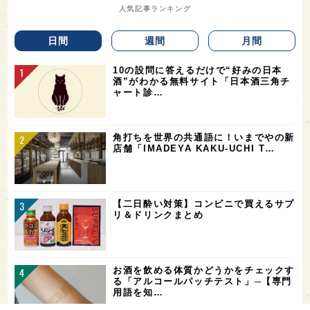
人気記事ランキング
日間
週間
月間
10の設問に答えるだけで“好みの日本
酒”がわかる無料サイト「日本酒三角チ
ャート診…
角打ちを世界の共通語に！いまでやの新
店舗「IMADEYA KAKU-UCHI T…
【二日酔い対策】コンビニで買えるサプ
リ＆ドリンクまとめ
お酒を飲める体質かどうかをチェックす
る「アルコールパッチテスト」─【専門
用語を知…