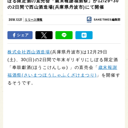
ぼる限定酒の直売会「歳末報謝福酒祭」が12/29~30
の2日間で西山酒造場(兵庫県丹波市)にて開催
2018.12.27
リリース情報
SAKETIMES編集部
シェア
株式会社西山酒造場
(兵庫県丹波市)は12月29日
(土)、30(日)の2日間で年末ギリギリにしぼる限定酒
「奉鼓獻酒(ほうこけんしゅ) 」の直売会「
歳末報謝
福酒祭(さいまつほうしゃふくざけまつり)
」を開催す
るそうです。