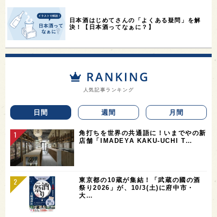
日本酒はじめてさんの「よくある疑問」を解
決！【日本酒ってなぁに？】
人気記事ランキング
日間
週間
月間
角打ちを世界の共通語に！いまでやの新
店舗「IMADEYA KAKU-UCHI T…
東京都の10蔵が集結！「武蔵の國の酒
祭り2026」が、10/3(土)に府中市・
大…