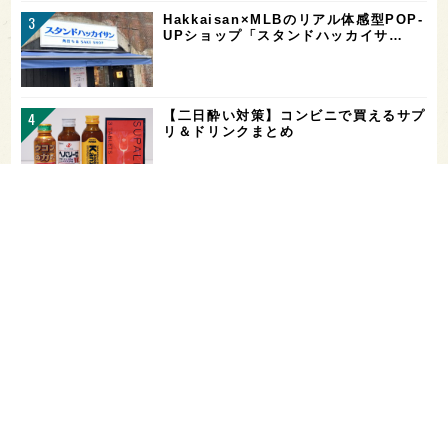
Hakkaisan×MLBのリアル体感型POP-
UPショップ「スタンドハッカイサ…
【二日酔い対策】コンビニで買えるサプ
リ＆ドリンクまとめ
お酒を飲める体質かどうかをチェックす
る「アルコールパッチテスト」─【専門
用語を知…