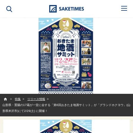
SAKETIMES
特集
リリース情報
山形県・置賜の17蔵が一堂に会する「第6回おきたま地酒サミット」が「グランドホクヨウ」(山
形県米沢市)にて2/29(土) に開催！