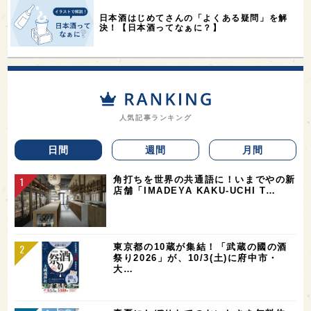
日本酒はじめてさんの「よくある疑問」を解
決！【日本酒ってなぁに？】
人気記事ランキング
日間
週間
月間
角打ちを世界の共通語に！いまでやの新
店舗「IMADEYA KAKU-UCHI T…
東京都の10蔵が集結！「武蔵の國の酒
祭り2026」が、10/3(土)に府中市・
大…