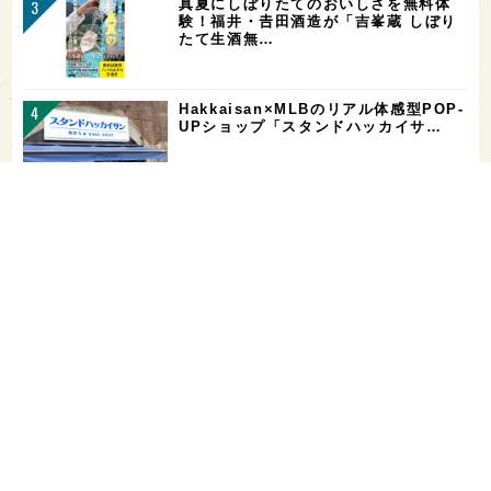
真夏にしぼりたてのおいしさを無料体
験！福井・𠮷田酒造が「吉峯蔵 しぼり
たて生酒無…
Hakkaisan×MLBのリアル体感型POP-
UPショップ「スタンドハッカイサ…
【二日酔い対策】コンビニで買えるサプ
リ＆ドリンクまとめ