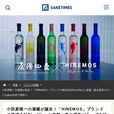
SAKETIMES
特集
リリース情報
小田原唯一の酒蔵が誕生！「HINEMOS」ブランドの株式会社RiceWineと老舗・森山酒造がタッ
グを組み共同で酒造り
小田原唯一の酒蔵が誕生！「HINEMOS」ブランド