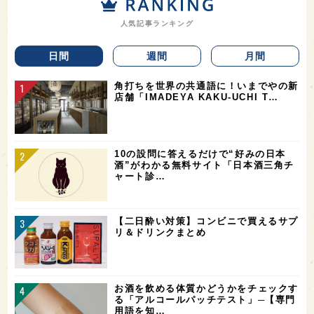
人気記事ランキング
日間
週間
月間
角打ちを世界の共通語に！いまでやの新
店舗「IMADEYA KAKU-UCHI T…
10の設問に答えるだけで“好みの日本
酒”がわかる無料サイト「日本酒三角チ
ャート診…
【二日酔い対策】コンビニで買えるサプ
リ＆ドリンクまとめ
お酒を飲める体質かどうかをチェックす
る「アルコールパッチテスト」─【専門
用語を知…