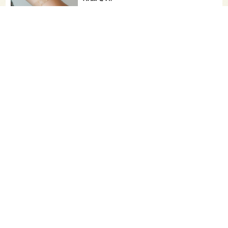
希少なミズナラ木桶で醸造！新潟・緑川
酒造の新シリーズ第1弾「Phenomeno
…