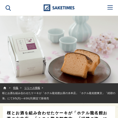
SAKETIMES
特集
リリース情報
桜とお酒を組み合わせたケーキが「ホテル龍名館お茶の水本店」「ホテル龍名館東京」「紺碧の
海」にて3/5(月)～4/30(月)限定で新発売
桜とお酒を組み合わせたケーキが「ホテル龍名館お