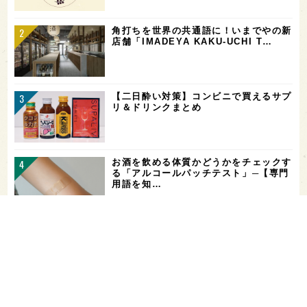
角打ちを世界の共通語に！いまでやの新
店舗「IMADEYA KAKU-UCHI T…
【二日酔い対策】コンビニで買えるサプ
リ＆ドリンクまとめ
お酒を飲める体質かどうかをチェックす
る「アルコールパッチテスト」─【専門
用語を知…
希少なミズナラ木桶で醸造！新潟・緑川
酒造の新シリーズ第1弾「Phenomeno
…