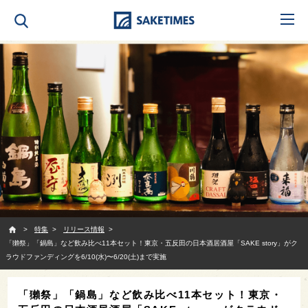
SAKETIMES
特集
リリース情報
「獺祭」「鍋島」など飲み比べ11本セット！東京・五反田の日本酒居酒屋「SAKE story」がク
ラウドファンディングを6/10(水)〜6/20(土)まで実施
「獺祭」「鍋島」など飲み比べ11本セット！東京・