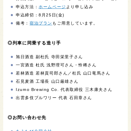
申込方法：
ホームページ
より申し込み
申込締切：8月25日(金)
備考：
宿泊プラン
もご用意しています。
◎列車に同乗する造り手
旭日酒造 副杜氏 寺田栄里子さん
一宮酒造 杜氏 浅野理可さん・怜稀さん
若林酒造 若林貢司郎さん／杜氏 山口竜馬さん
石見麦酒 工場長 山口厳雄さん
Izumo Brewing Co. 代表取締役 三木康夫さん
出雲多伎ブルワリー 代表 石田章さん
◎お問い合わせ先