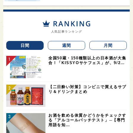
人気記事ランキング
日間
週間
月間
全国50蔵・150種類以上の日本酒が大集
合！「KISSYOサケフェス」が、9/2…
【二日酔い対策】コンビニで買えるサプ
リ＆ドリンクまとめ
お酒を飲める体質かどうかをチェックす
る「アルコールパッチテスト」─【専門
用語を知…