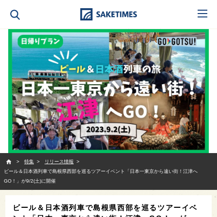
SAKETIMES
特集
リリース情報
ビール＆日本酒列車で島根県⻄部を巡るツアーイベント「日本一東京から遠い街！江津へ
GO！」が9/2(土)に開催
ビール＆日本酒列車で島根県⻄部を巡るツアーイベ