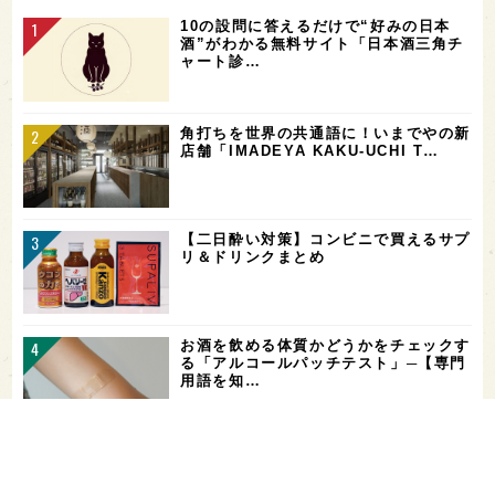
10の設問に答えるだけで“好みの日本
酒”がわかる無料サイト「日本酒三角チ
ャート診…
角打ちを世界の共通語に！いまでやの新
店舗「IMADEYA KAKU-UCHI T…
【二日酔い対策】コンビニで買えるサプ
リ＆ドリンクまとめ
お酒を飲める体質かどうかをチェックす
る「アルコールパッチテスト」─【専門
用語を知…
希少なミズナラ木桶で醸造！新潟・緑川
酒造の新シリーズ第1弾「Phenomeno
…