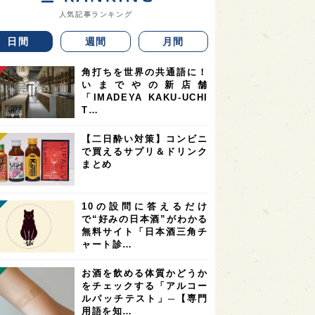
人気記事ランキング
日間
週間
月間
角打ちを世界の共通語に！
いまでやの新店舗
「IMADEYA KAKU-UCHI
T…
【二日酔い対策】コンビニ
で買えるサプリ＆ドリンク
まとめ
10の設問に答えるだけ
で“好みの日本酒”がわかる
無料サイト「日本酒三角チ
ャート診…
お酒を飲める体質かどうか
をチェックする「アルコー
ルパッチテスト」─【専門
用語を知…