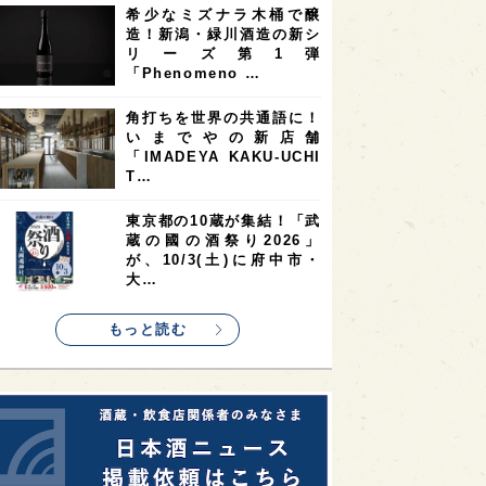
希少なミズナラ木桶で醸
2
2
2
造！新潟・緑川酒造の新シ
ストラリア
台湾
アジア
リーズ第1弾
2
1
1
KEの時代を生きる
静岡県
長崎県
「Phenomeno …
1
1
1
県
現役蔵人
愛媛県
角打ちを世界の共通語に！
いまでやの新店舗
1
1
1
めぐり
シンガポール
カナダ
「IMADEYA KAKU-UCHI
1
1
1
1
T…
県
熊本県
徳島県
北米
1
1
1
リス
ノルウェー
新宿区
東京都の10蔵が集結！「武
蔵の國の酒祭り2026」
1
1
1
伎町
沖縄県
鳥取県
が、10/3(土)に府中市・
大…
1
etimes_image_4
もっと読む