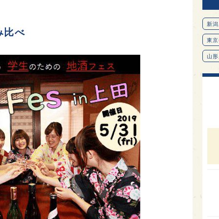
新潟
み比べ
東京
山形
愛知
北海
オピ
広島
石川
富山
SAK
山口
大分
福岡