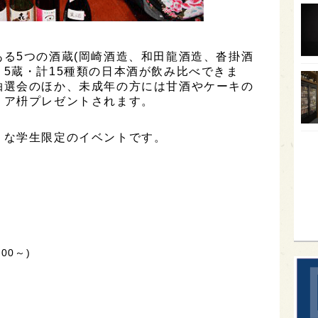
オー
SA
る5つの酒蔵(岡崎酒造、和田龍酒造、沓掛酒
香川
5蔵・計15種類の日本酒が飲み比べできま
抽選会のほか、未成年の方には甘酒やケーキの
全蔵
リア枡プレゼントされます。
群馬
りな学生限定のイベントです。
イギ
歌舞
sak
:00～)