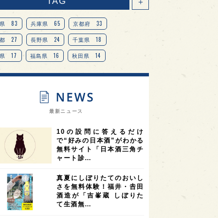
TAG
＋
83
65
33
県
兵庫県
京都府
27
24
18
都
長野県
千葉県
17
16
14
県
福島県
秋田県
14
14
13
県
宮城県
岐阜県
13
12
11
道
茨城県
栃木県
9
9
ニオンリーダーの視点
埼玉県
最新ニュース
8
7
7
県
山梨県
ヨーロッパ
10の設問に答えるだけ
7
7
7
6
県
奈良県
滋賀県
和歌山県
で“好みの日本酒”がわかる
無料サイト「日本酒三角チ
6
6
5
5
県
フランス
高知県
島根県
ャート診…
5
5
5
4
E100
佐賀県
岡山県
岩手県
真夏にしぼりたてのおいし
4
4
4
県
アメリカ
神奈川県
さを無料体験！福井・𠮷田
酒造が「吉峯蔵 しぼりた
4
3
3
3
県
三重県
大阪府
青森県
て生酒無…
3
3
3
2
県
スペイン
香港
福井県