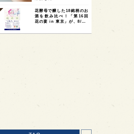
花酵母で醸した18銘柄のお
酒を飲み比べ！「第16回
花の宴 in 東京」が、8/…