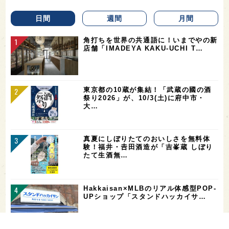
日間
週間
月間
角打ちを世界の共通語に！いまでやの新
店舗「IMADEYA KAKU-UCHI T…
東京都の10蔵が集結！「武蔵の國の酒
祭り2026」が、10/3(土)に府中市・
大…
真夏にしぼりたてのおいしさを無料体
験！福井・𠮷田酒造が「吉峯蔵 しぼり
たて生酒無…
Hakkaisan×MLBのリアル体感型POP-
UPショップ「スタンドハッカイサ…