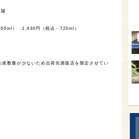
オー
春陽
SA
0ml） 1,430円（税込・720ml）
香川
全蔵
群馬
イギ
生産数量が少ないため出荷先酒販店を限定させてい
歌舞
sak