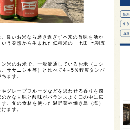
新潟
東京
山形
」は、良いお米なら磨き過ぎず本来の旨味を活か
という発想から生まれた低精米の「七田 七割五
愛知
北海
オピ
リン米のお米で、一般流通しているお米（コシ
、ササニシキ等）と比べて4～5％程度タンパ
広島
持ちます。
石川
チやグレープフルーツなどを思わせる香りを感
富山
ほのかな甘味と酸味がバランスよく口の中に広
SAK
ます。旬の食材を使った温野菜や焼き鳥（塩）
だけます。
山口
大分
福岡