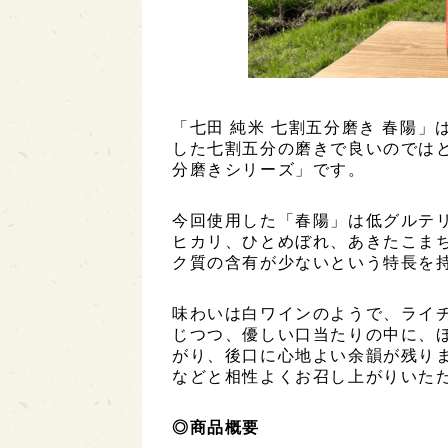
「七田 純米 七割五分磨き 春陽
した七割五分の磨きで良いのでは
分磨きシリーズ」です。
今回使用した「春陽」は低グルテ
ヒカリ、ひとめぼれ、あきたこまち
ク質の含有が少ないという特長を
味わいは白ワインのようで、ライ
じつつ、優しい口当たりの中に、
がり、後口に心地よい余韻が残り
などと相性よくお召し上がりいた
◎商品概要