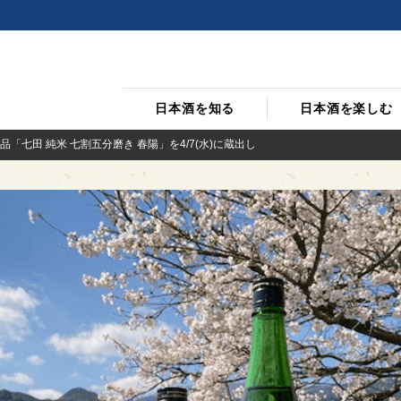
日本酒を知る
日本酒を楽しむ
「七田 純米 七割五分磨き 春陽」を4/7(水)に蔵出し