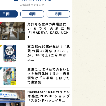
人気記事ランキング
日間
週間
月間
角打ちを世界の共通語に！
いまでやの新店舗
「IMADEYA KAKU-UCHI
T…
東京都の10蔵が集結！「武
蔵の國の酒祭り2026」
が、10/3(土)に府中市・
大…
真夏にしぼりたてのおいし
さを無料体験！福井・𠮷田
酒造が「吉峯蔵 しぼりた
て生酒無…
Hakkaisan×MLBのリアル
体感型POP-UPショップ
「スタンドハッカイサ…