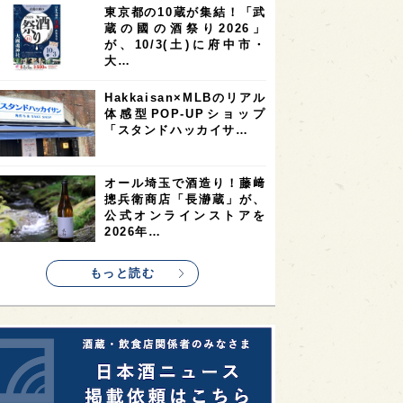
東京都の10蔵が集結！「武
2
2
2
蔵の國の酒祭り2026」
ストラリア
台湾
アジア
が、10/3(土)に府中市・
2
1
1
KEの時代を生きる
静岡県
長崎県
大…
1
1
1
県
現役蔵人
愛媛県
Hakkaisan×MLBのリアル
体感型POP-UPショップ
1
1
1
めぐり
シンガポール
カナダ
「スタンドハッカイサ…
1
1
1
1
県
熊本県
徳島県
北米
1
1
1
リス
ノルウェー
新宿区
オール埼玉で酒造り！藤﨑
摠兵衛商店「長瀞蔵」が、
1
1
1
伎町
沖縄県
鳥取県
公式オンラインストアを
2026年…
1
etimes_image_4
もっと読む