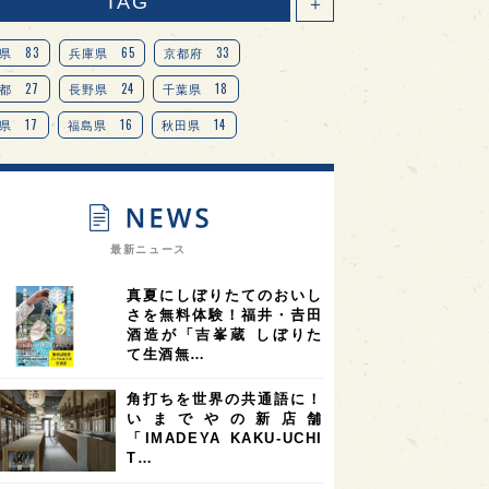
TAG
＋
83
65
33
県
兵庫県
京都府
27
24
18
都
長野県
千葉県
17
16
14
県
福島県
秋田県
14
14
13
県
宮城県
岐阜県
13
12
11
道
茨城県
栃木県
9
9
ニオンリーダーの視点
埼玉県
最新ニュース
8
7
7
県
山梨県
ヨーロッパ
真夏にしぼりたてのおいし
7
7
7
6
県
奈良県
滋賀県
和歌山県
さを無料体験！福井・𠮷田
酒造が「吉峯蔵 しぼりた
6
6
5
5
県
フランス
高知県
島根県
て生酒無…
5
5
5
4
E100
佐賀県
岡山県
岩手県
角打ちを世界の共通語に！
4
4
4
県
アメリカ
神奈川県
いまでやの新店舗
「IMADEYA KAKU-UCHI
4
3
3
3
県
三重県
大阪府
青森県
T…
3
3
3
2
県
スペイン
香港
福井県