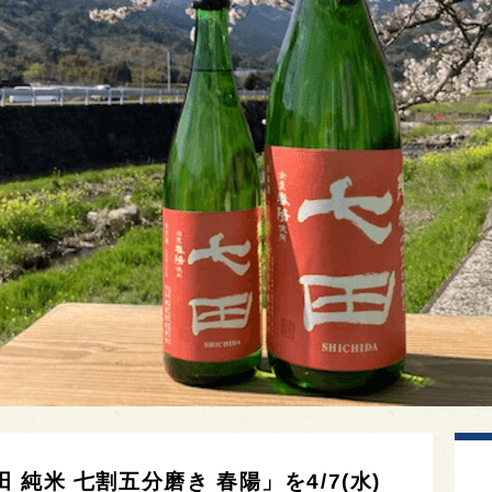
純米 七割五分磨き 春陽」を4/7(水)