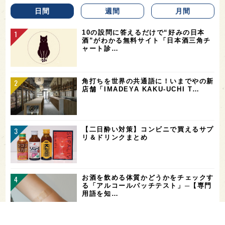
日間
週間
月間
10の設問に答えるだけで“好みの日本
酒”がわかる無料サイト「日本酒三角チ
ャート診…
角打ちを世界の共通語に！いまでやの新
店舗「IMADEYA KAKU-UCHI T…
【二日酔い対策】コンビニで買えるサプ
リ＆ドリンクまとめ
お酒を飲める体質かどうかをチェックす
る「アルコールパッチテスト」─【専門
用語を知…