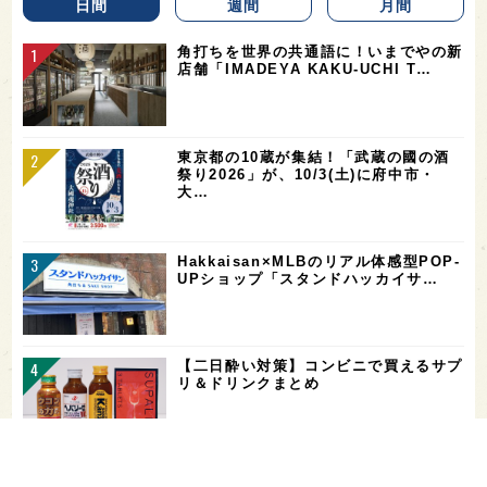
日間
週間
月間
角打ちを世界の共通語に！いまでやの新
店舗「IMADEYA KAKU-UCHI T…
東京都の10蔵が集結！「武蔵の國の酒
祭り2026」が、10/3(土)に府中市・
大…
Hakkaisan×MLBのリアル体感型POP-
UPショップ「スタンドハッカイサ…
【二日酔い対策】コンビニで買えるサプ
リ＆ドリンクまとめ
お酒を飲める体質かどうかをチェックす