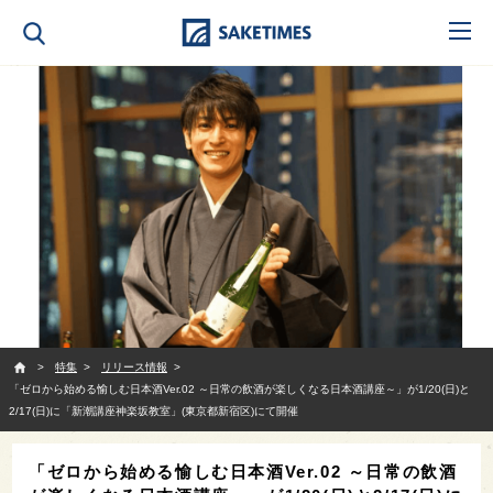
SAKETIMES
特集
リリース情報
「ゼロから始める愉しむ日本酒Ver.02 ～日常の飲酒が楽しくなる日本酒講座～」が1/20(日)と
2/17(日)に「新潮講座神楽坂教室」(東京都新宿区)にて開催
「ゼロから始める愉しむ日本酒Ver.02 ～日常の飲酒