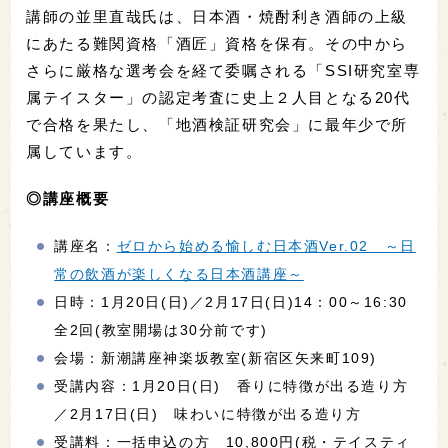
講師の並里直哉氏は、日本酒・焼酎利き酒師の上級
にあたる難関資格「酒匠」資格を保有。その中から
さらに厳格な選考会を経て委嘱される「SSI研究室専
属テイスター」の認定考査に史上２人目となる20代
で合格を果たし、「地酒検証研究会」に最年少で所
属しています。
◎講座概要
講座名：
ゼロから始める愉しむ日本酒Ver.02 ～日
常の飲酒が楽しくなる日本酒講座～
日時：1月20日(日)／2月17日(日)14：00～16:30
全2回(教室開場は30分前です)
会場：新潮講座神楽坂教室(新宿区矢来町109)
受講内容：1月20日(日) 香りに特徴が出る造り方
／2月17日(日) 味わいに特徴が出る造り方
受講料：一括申込の方 10,800円(税・テイスティ