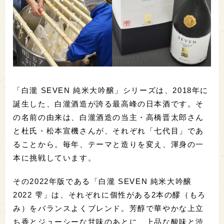
「白瀧 SEVEN 純米大吟醸」シリーズは、2018年に
誕生した、白瀧酒造が誇る最高峰の日本酒です。そ
の名前の由来は、白瀧酒造の当主・高橋晋太郎さん
と杜氏・松本宣機さんが、それぞれ「七代目」であ
ることから。毎年、テーマと造りを変え、渾身の一
本に挑戦しています。
その2022年版である「白瀧 SEVEN 純米大吟醸
2022 雫」は、それぞれに個性がある2本の醪（もろ
み）をバランスよくブレンド。芳醇で華やかな上立
ち香とジューシーな甘味のあとに、上品な酸味と渋