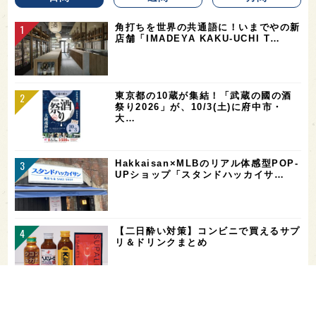
角打ちを世界の共通語に！いまでやの新
店舗「IMADEYA KAKU-UCHI T…
東京都の10蔵が集結！「武蔵の國の酒
祭り2026」が、10/3(土)に府中市・
大…
Hakkaisan×MLBのリアル体感型POP-
UPショップ「スタンドハッカイサ…
【二日酔い対策】コンビニで買えるサプ
リ＆ドリンクまとめ
お酒を飲める体質かどうかをチェックす
る「アルコールパッチテスト」─【専門