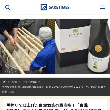
SAKETIMES
特集
リリース情報
雫搾りで仕上げた白瀧酒造の最高峰！「白瀧 SEVEN 純米大吟醸 2022 雫」が、5/8(月)に58本
限定で発売
雫搾りで仕上げた白瀧酒造の最高峰！「白瀧