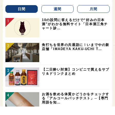
日間
週間
月間
10の設問に答えるだけで“好みの日本
酒”がわかる無料サイト「日本酒三角チ
ャート診…
角打ちを世界の共通語に！いまでやの新
店舗「IMADEYA KAKU-UCHI T…
【二日酔い対策】コンビニで買えるサプ
リ＆ドリンクまとめ
お酒を飲める体質かどうかをチェックす
る「アルコールパッチテスト」─【専門
用語を知…