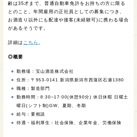
齢は35才まで、普通自動車免許をお持ちの方に限る
とのこと。年間雇用の正社員としての募集につき、
お酒造り以外にも配達や接客(未経験可)に携わる場合
があるそうです。
詳細は
こちら
。
◎概要
勤務場：宝山酒造株式会社
住所：〒953-0141 新潟県新潟市西蒲区石瀬1380
職種：製造部門
勤務時間：8:30~17:00(休憩90分) 休日休暇 日曜土
曜日(シフト制)GW、夏期、冬期
給与：要相談
待遇・福利厚生：社会保険、企業年金、労働保険