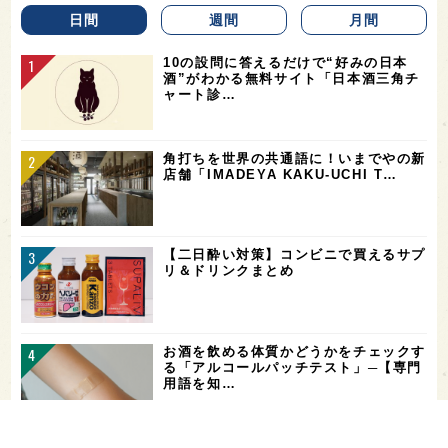
日間
週間
月間
10の設問に答えるだけで“好みの日本
酒”がわかる無料サイト「日本酒三角チ
ャート診…
角打ちを世界の共通語に！いまでやの新
店舗「IMADEYA KAKU-UCHI T…
【二日酔い対策】コンビニで買えるサプ
リ＆ドリンクまとめ
お酒を飲める体質かどうかをチェックす
る「アルコールパッチテスト」─【専門
用語を知…
希少なミズナラ木桶で醸造！新潟・緑川