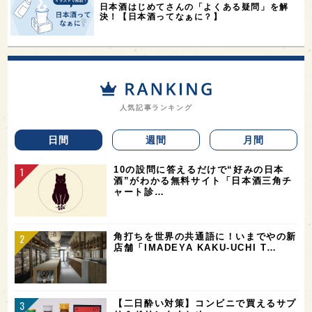
日本酒はじめてさんの「よくある疑問」を解
決！【日本酒ってなぁに？】
人気記事ランキング
日間
週間
月間
10の設問に答えるだけで“好みの日本
酒”がわかる無料サイト「日本酒三角チ
ャート診…
角打ちを世界の共通語に！いまでやの新
店舗「IMADEYA KAKU-UCHI T…
【二日酔い対策】コンビニで買えるサプ