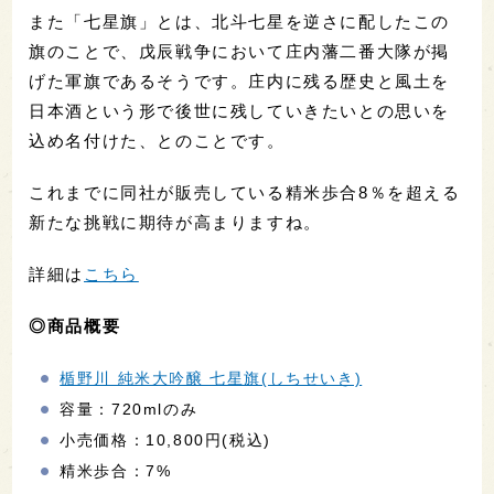
また「七星旗」とは、北斗七星を逆さに配したこの
旗のことで、戊辰戦争において庄内藩二番大隊が掲
げた軍旗であるそうです。庄内に残る歴史と風土を
日本酒という形で後世に残していきたいとの思いを
込め名付けた、とのことです。
これまでに同社が販売している精米歩合8％を超える
新たな挑戦に期待が高まりますね。
詳細は
こちら
◎商品概要
楯野川 純米大吟醸 七星旗(しちせいき)
容量：720mlのみ
小売価格：10,800円(税込)
精米歩合：7%