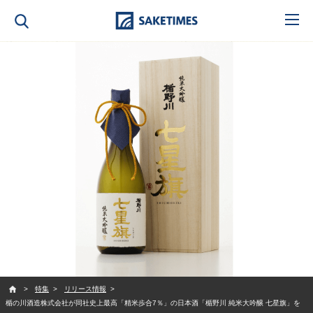
SAKETIMES
特集
リリース情報
楯の川酒造株式会社が同社史上最高「精米歩合7％」の日本酒「楯野川 純米大吟醸 七星旗」を