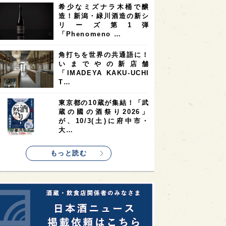
希少なミズナラ木桶で醸
2
2
2
造！新潟・緑川酒造の新シ
ストラリア
台湾
アジア
リーズ第1弾
2
1
1
KEの時代を生きる
静岡県
長崎県
「Phenomeno …
1
1
1
県
現役蔵人
愛媛県
角打ちを世界の共通語に！
いまでやの新店舗
1
1
1
めぐり
シンガポール
カナダ
「IMADEYA KAKU-UCHI
1
1
1
1
T…
県
熊本県
徳島県
北米
1
1
1
リス
ノルウェー
新宿区
東京都の10蔵が集結！「武
蔵の國の酒祭り2026」
1
1
1
伎町
沖縄県
鳥取県
が、10/3(土)に府中市・
大…
1
etimes_image_4
もっと読む