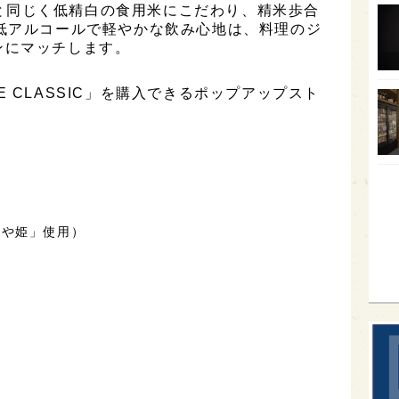
C」と同じく低精白の食用米にこだわり、精米歩合
低アルコールで軽やかな飲み心地は、料理のジ
オー
ンにマッチします。
SA
香川
 CLASSIC」を購入できるポップアップスト
全蔵
群馬
イギ
歌舞
つや姫」使用）
sak