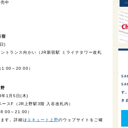
販売中
新宿
日)
ンエントランス向かい（JR新宿駅 ミライナタワー改札
1:00～20:00）
SA
S
上野
す
3年1月5日(木)
き
ースF（JR上野駅3階 入谷改札内）
:00～21:00）
じます。詳細は
エキュート上野
のウェブサイトをご確