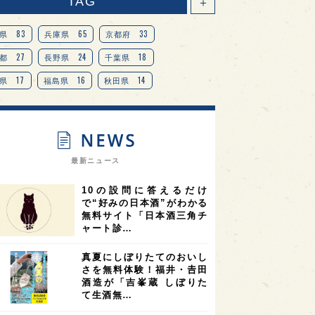
TAG
＋
83
65
33
県
兵庫県
京都府
27
24
18
都
長野県
千葉県
17
16
14
県
福島県
秋田県
14
14
13
県
宮城県
岐阜県
13
12
11
道
茨城県
栃木県
9
9
ニオンリーダーの視点
埼玉県
最新ニュース
8
7
7
県
山梨県
ヨーロッパ
10の設問に答えるだけ
7
7
7
6
県
奈良県
滋賀県
和歌山県
で“好みの日本酒”がわかる
無料サイト「日本酒三角チ
6
6
5
5
県
フランス
高知県
島根県
ャート診…
5
5
5
4
E100
佐賀県
岡山県
岩手県
真夏にしぼりたてのおいし
4
4
4
県
アメリカ
神奈川県
さを無料体験！福井・𠮷田
酒造が「吉峯蔵 しぼりた
4
3
3
3
県
三重県
大阪府
青森県
て生酒無…
3
3
3
2
県
スペイン
香港
福井県