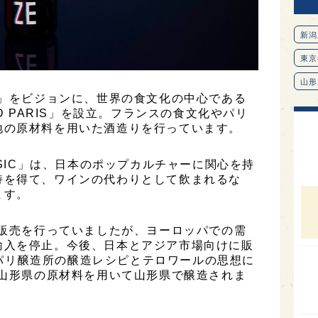
新潟
東京
山形
に」をビジョンに、世界の食文化の中心である
愛知
D PARIS」を設立。フランスの食文化やパリ
地の原材料を用いた酒造りを行っています。
北海
オピ
SSIC」は、日本のポップカルチャーに関心を持
広島
持を得て、ワインの代わりとして飲まれるな
ます。
石川
富山
入販売を行っていましたが、ヨーロッパでの需
輸入を停止。今後、日本とアジア市場向けに販
SAK
は、パリ醸造所の醸造レシピとテロワールの思想に
山口
る山形県の原材料を用いて山形県で醸造されま
大分
福岡