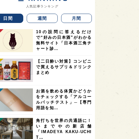
人気記事ランキング
日間
週間
月間
10の設問に答えるだけ
で“好みの日本酒”がわかる
無料サイト「日本酒三角チ
ャート診…
【二日酔い対策】コンビニ
で買えるサプリ＆ドリンク
まとめ
お酒を飲める体質かどうか
をチェックする「アルコー
ルパッチテスト」─【専門
用語を知…
角打ちを世界の共通語に！
いまでやの新店舗
「IMADEYA KAKU-UCHI
T…