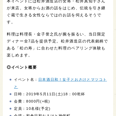
本イベントには松井酒造店の女将・松井真知子さん
が来店。女将からお酒の話をはじめ、伝統を引き継
ぐ蔵で生きる女性ならではのお話を伺えるそうで
す。
料理は料理長・金子誉之氏が腕を振るい、当日限定
ディナー全7品を提供予定。松井酒造店の代表銘柄で
ある「松の寿」に合わせた料理のペアリング体験も
楽しめます。
◎イベント概要
イベント名：
日本酒日和！女子とおさけとマツコト
と
日時：2019年5月11日(土)18：00乾杯
会費：8000円(+税)
定員：10名様(予定)
会場：和食日和おさけと神保町