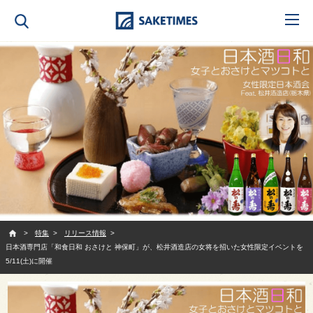
SAKETIMES
特集
リリース情報
日本酒専門店「和食日和 おさけと 神保町」が、松井酒造店の女将を招いた女性限定イベントを
5/11(土)に開催