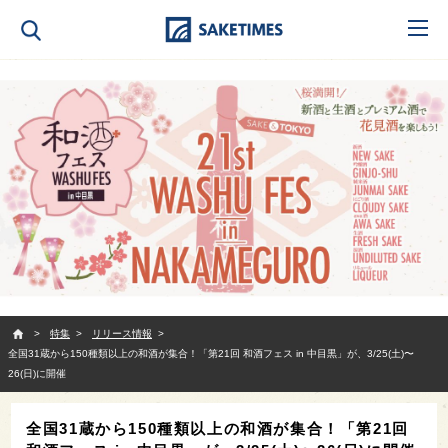
SAKETIMES
特集
リリース情報
全国31蔵から150種類以上の和酒が集合！「第21回 和酒フェス in 中目黒」が、3/25(土)〜
26(日)に開催
全国31蔵から150種類以上の和酒が集合！「第21回