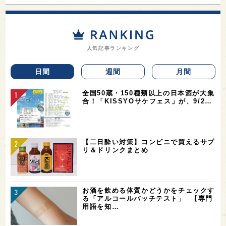
人気記事ランキング
日間
週間
月間
全国50蔵・150種類以上の日本酒が大集
合！「KISSYOサケフェス」が、9/2…
【二日酔い対策】コンビニで買えるサプ
リ＆ドリンクまとめ
お酒を飲める体質かどうかをチェックす
る「アルコールパッチテスト」─【専門
用語を知…