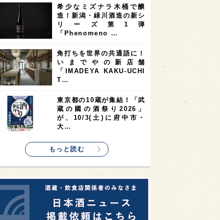
希少なミズナラ木桶で醸
2
2
2
造！新潟・緑川酒造の新シ
ストラリア
台湾
アジア
リーズ第1弾
2
1
1
KEの時代を生きる
静岡県
長崎県
「Phenomeno …
1
1
1
県
現役蔵人
愛媛県
角打ちを世界の共通語に！
いまでやの新店舗
1
1
1
めぐり
シンガポール
カナダ
「IMADEYA KAKU-UCHI
1
1
1
1
T…
県
熊本県
徳島県
北米
1
1
1
リス
ノルウェー
新宿区
東京都の10蔵が集結！「武
蔵の國の酒祭り2026」
1
1
1
伎町
沖縄県
鳥取県
が、10/3(土)に府中市・
大…
1
etimes_image_4
もっと読む