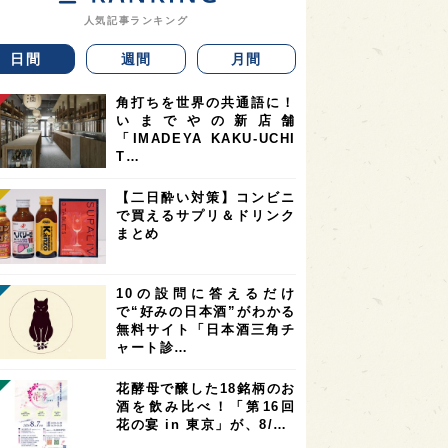
人気記事ランキング
日間
週間
月間
角打ちを世界の共通語に！
いまでやの新店舗
「IMADEYA KAKU-UCHI
T…
【二日酔い対策】コンビニ
で買えるサプリ＆ドリンク
まとめ
10の設問に答えるだけ
で“好みの日本酒”がわかる
無料サイト「日本酒三角チ
ャート診…
花酵母で醸した18銘柄のお
酒を飲み比べ！「第16回
花の宴 in 東京」が、8/…