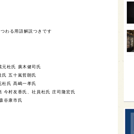
オー
社
SA
香川
まつわる用語解説つきです
全蔵
群馬
イギ
蔵元杜氏 廣木健司氏
歌舞
杜氏 五十嵐哲朗氏
sak
元杜氏 髙嶋一孝氏
括 今村友香氏、社員杜氏 庄司隆宏氏
 森谷康市氏