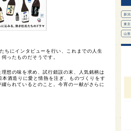
新潟
東京
山形
愛知
氏たちにインタビューを行い、これまでの人生
北海
り伺ったものだそうです。
オピ
た理想の味を求め、試行錯誤の末、人気銘柄は
広島
日本酒造りに愛と情熱を注ぎ、ものづくりをす
石川
が綴られているとのこと。今宵の一献がさらに
富山
SAK
山口
大分
福岡