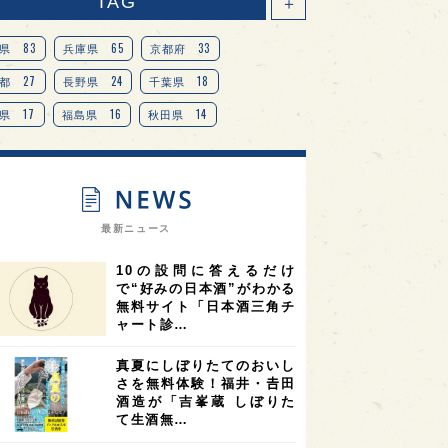
TAG
＋
83
65
33
県
兵庫県
京都府
27
24
18
都
長野県
千葉県
17
16
14
県
福島県
秋田県
14
14
13
県
宮城県
岐阜県
13
12
11
道
茨城県
栃木県
9
9
ニオンリーダーの視点
埼玉県
最新ニュース
8
7
7
県
山梨県
ヨーロッパ
10の設問に答えるだけ
7
7
7
6
県
奈良県
滋賀県
和歌山県
で“好みの日本酒”がわかる
無料サイト「日本酒三角チ
6
6
5
5
県
フランス
高知県
島根県
ャート診…
5
5
5
4
E100
佐賀県
岡山県
岩手県
真夏にしぼりたてのおいし
4
4
4
県
アメリカ
神奈川県
さを無料体験！福井・𠮷田
酒造が「吉峯蔵 しぼりた
4
3
3
3
県
三重県
大阪府
青森県
て生酒無…
3
3
3
2
県
スペイン
香港
福井県