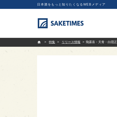
日本酒をもっと知りたくなるWEBメディア
SAKETIMES
特集
リリース情報
飛露喜・天青・白隠正