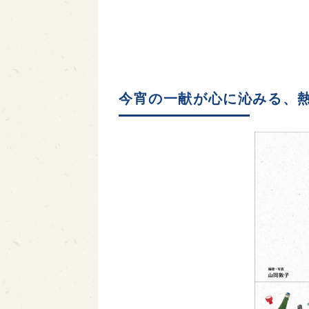
今宵の一献が心に沁みる、