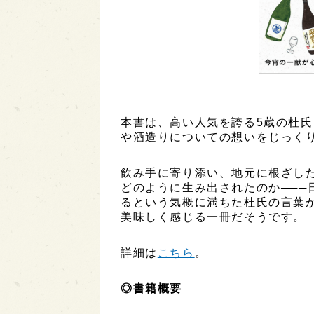
本書は、高い人気を誇る5蔵の杜
や酒造りについての想いをじっく
飲み手に寄り添い、地元に根ざし
どのように生み出されたのか───
るという気概に満ちた杜氏の言葉
美味しく感じる一冊だそうです。
詳細は
こちら
。
◎書籍概要