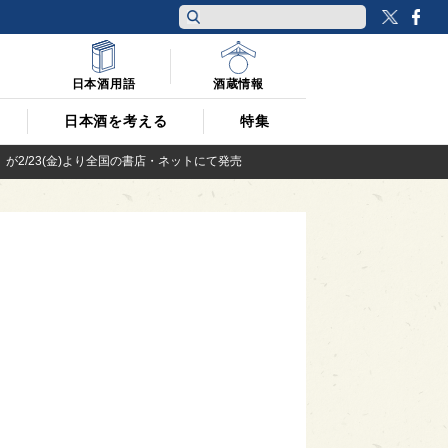
Twitt
F
日本酒用語
酒蔵情報
日本酒を考える
特集
2/23(金)より全国の書店・ネットにて発売