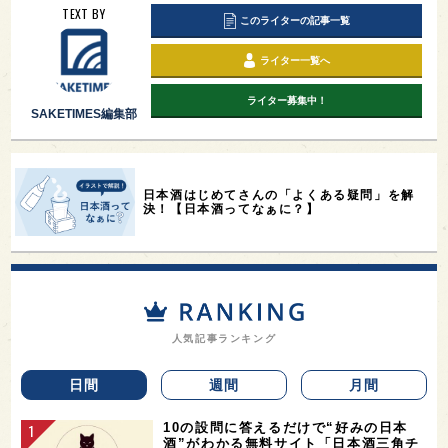
TEXT BY
このライターの記事一覧
ライター一覧へ
ライター募集中！
SAKETIMES編集部
日本酒はじめてさんの「よくある疑問」を解
決！【日本酒ってなぁに？】
人気記事ランキング
日間
週間
月間
10の設問に答えるだけで“好みの日本
酒”がわかる無料サイト「日本酒三角チ