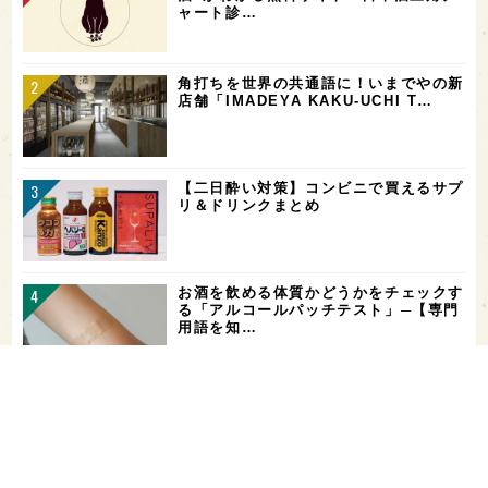
ャート診…
角打ちを世界の共通語に！いまでやの新
店舗「IMADEYA KAKU-UCHI T…
【二日酔い対策】コンビニで買えるサプ
リ＆ドリンクまとめ
お酒を飲める体質かどうかをチェックす
る「アルコールパッチテスト」─【専門
用語を知…
希少なミズナラ木桶で醸造！新潟・緑川
酒造の新シリーズ第1弾「Phenomeno
…