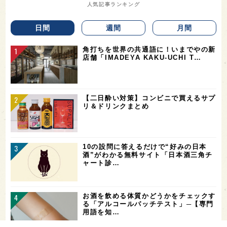
人気記事ランキング
日間
週間
月間
角打ちを世界の共通語に！いまでやの新
店舗「IMADEYA KAKU-UCHI T…
【二日酔い対策】コンビニで買えるサプ
リ＆ドリンクまとめ
10の設問に答えるだけで“好みの日本
酒”がわかる無料サイト「日本酒三角チ
ャート診…
お酒を飲める体質かどうかをチェックす
る「アルコールパッチテスト」─【専門
用語を知…