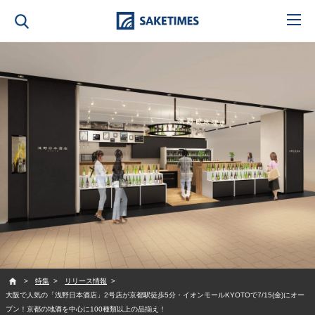
SAKETIMES
特集
リリース情報
大阪で人気の「浅野日本酒店」2号店が京都駅徒歩5分・イオンモールKYOTOで7/15(金)にオー
プン！京都の地酒を中心に100種類以上の品揃え！