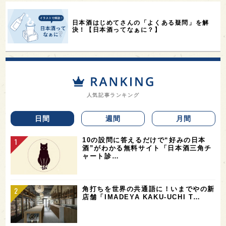
日本酒はじめてさんの「よくある疑問」を解
決！【日本酒ってなぁに？】
人気記事ランキング
日間
週間
月間
10の設問に答えるだけで“好みの日本
酒”がわかる無料サイト「日本酒三角チ
ャート診…
角打ちを世界の共通語に！いまでやの新
店舗「IMADEYA KAKU-UCHI T…