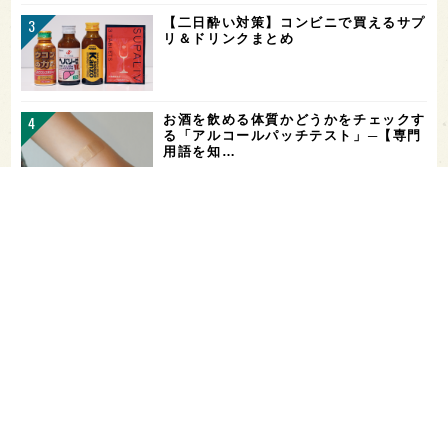
【二日酔い対策】コンビニで買えるサプ
リ＆ドリンクまとめ
お酒を飲める体質かどうかをチェックす
る「アルコールパッチテスト」─【専門
用語を知…
希少なミズナラ木桶で醸造！新潟・緑川
酒造の新シリーズ第1弾「Phenomeno
…