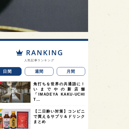
人気記事ランキング
日間
週間
月間
角打ちを世界の共通語に！
いまでやの新店舗
「IMADEYA KAKU-UCHI
T…
【二日酔い対策】コンビニ
で買えるサプリ＆ドリンク
まとめ