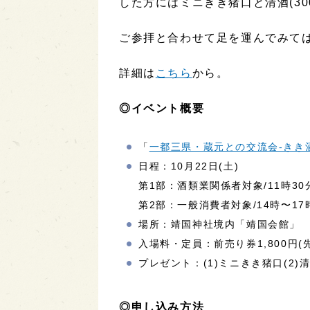
した方にはミニきき猪口と清酒(30
ご参拝と合わせて足を運んでみて
詳細は
こちら
から。
◎イベント概要
「
一都三県・蔵元との交流会-きき
日程：10月22日(土)
第1部：酒類業関係者対象/11時30
第2部：一般消費者対象/14時〜17
場所：靖国神社境内「靖国会館」
入場料・定員：前売り券1,800円(先
プレゼント：(1)ミニきき猪口(2)清
◎申し込み方法