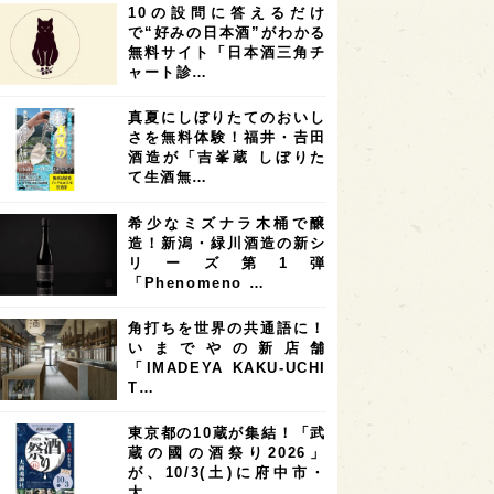
10の設問に答えるだけ
7
7
7
6
県
奈良県
滋賀県
和歌山県
で“好みの日本酒”がわかる
無料サイト「日本酒三角チ
6
6
5
5
県
フランス
高知県
島根県
ャート診…
5
5
5
4
E100
佐賀県
岡山県
岩手県
真夏にしぼりたてのおいし
4
4
4
県
アメリカ
神奈川県
さを無料体験！福井・𠮷田
酒造が「吉峯蔵 しぼりた
4
3
3
3
県
三重県
大阪府
青森県
て生酒無…
3
3
3
2
県
スペイン
香港
福井県
希少なミズナラ木桶で醸
2
2
2
造！新潟・緑川酒造の新シ
ストラリア
台湾
アジア
リーズ第1弾
2
1
1
KEの時代を生きる
静岡県
長崎県
「Phenomeno …
1
1
1
県
現役蔵人
愛媛県
角打ちを世界の共通語に！
いまでやの新店舗
1
1
1
めぐり
シンガポール
カナダ
「IMADEYA KAKU-UCHI
1
1
1
1
T…
県
熊本県
徳島県
北米
1
1
1
リス
ノルウェー
新宿区
東京都の10蔵が集結！「武
蔵の國の酒祭り2026」
1
1
1
伎町
沖縄県
鳥取県
が、10/3(土)に府中市・
大…