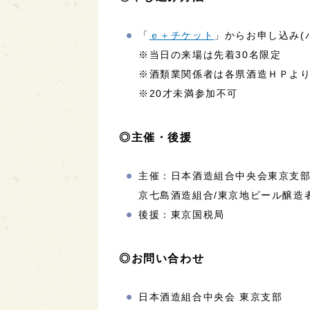
「
ｅ＋チケット
」からお申し込み(
※当日の来場は先着30名限定
※酒類業関係者は各県酒造ＨＰよ
※20才未満参加不可
◎主催・後援
主催：日本酒造組合中央会東京支部
京七島酒造組合/東京地ビール醸造
後援：東京国税局
◎お問い合わせ
日本酒造組合中央会 東京支部