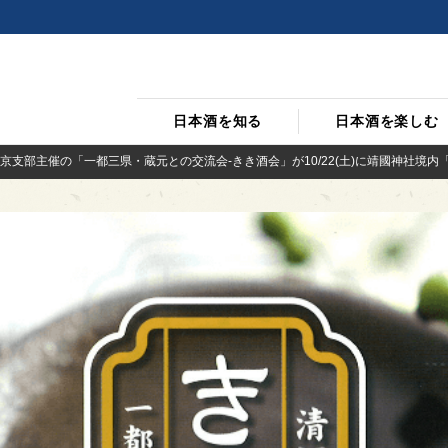
日本酒を知る
日本酒を楽しむ
京支部主催の「一都三県・蔵元との交流会-きき酒会」が10/22(土)に靖國神社境