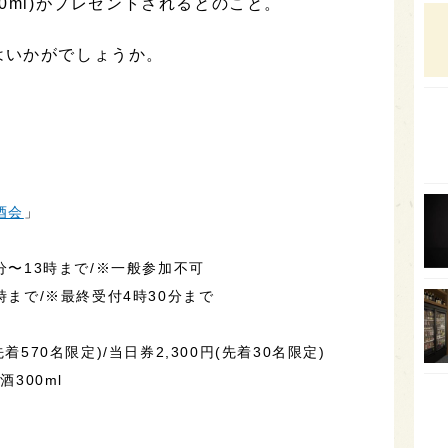
0ml)がプレゼントされるとのこと。
石川
はいかがでしょうか。
富山
SAK
山口
大分
福岡
酒会
」
オー
SA
分〜13時まで/※一般参加不可
香川
時まで/※最終受付4時30分まで
全蔵
着570名限定)/当日券2,300円(先着30名限定)
群馬
酒300ml
イギ
歌舞