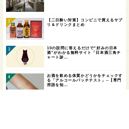
【二日酔い対策】コンビニで買えるサプ
リ＆ドリンクまとめ
10の設問に答えるだけで“好みの日本
酒”がわかる無料サイト「日本酒三角チ
ャート診…
お酒を飲める体質かどうかをチェックす
る「アルコールパッチテスト」─【専門
用語を知…
花酵母で醸した18銘柄のお酒を飲み比
べ！「第16回 花の宴 in 東京」が、8/
…