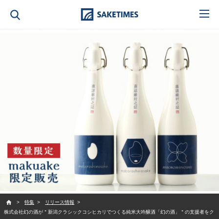
SAKETIMES
特集
リリース情報
株式会社幻の酒が＂新潟クラシックコシヒカリでつくる純米大吟醸酒「幻の酒」＂の支援者をク