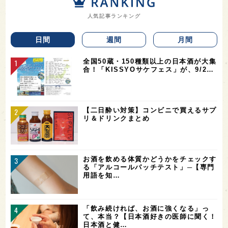
人気記事ランキング
日間
週間
月間
全国50蔵・150種類以上の日本酒が大集
合！「KISSYOサケフェス」が、9/2…
【二日酔い対策】コンビニで買えるサプ
リ＆ドリンクまとめ
お酒を飲める体質かどうかをチェックす
る「アルコールパッチテスト」─【専門
用語を知…
「飲み続ければ、お酒に強くなる」っ
て、本当？【日本酒好きの医師に聞く！
日本酒と健…