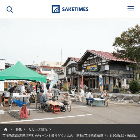
SAKETIMES
特集
リリース情報
苗場酒造(新潟県津南町)がイベント盛りだくさんの「第8回苗場酒造蔵祭り」を10/8(土)・9(日)に