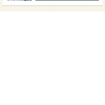
PAGE TOP
日本酒をもっと知りたくなるWEBメディア
SAKETIMESについて
運営会社
お問い合わせ
プライバシーポリシー
ライター募集
広告掲載をご希望の方へ
海外版はこちら
Twitter
Facebook
お酒は20歳になってから。ストップ飲酒運転。