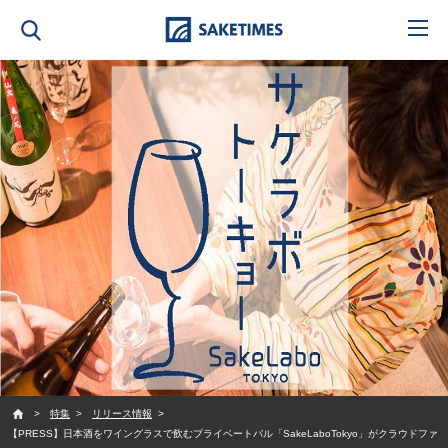
SAKETIMES
特集
リリース情報
【PRESS】日本酒をワイングラスで飲むプライベートバル「SakeLaboTokyo」がクラウドファ