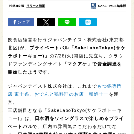
2015.06.25
リリース情報
SAKETIMES編集部
シェア
飲食店経営を行うジャパンテイスト株式会社(東京都
北区)が、
プライベートバル「SakeLaboTokyo(サケ
ラボトーキョー)」
の7/28(火)開店に先立ち、クラウ
ドファンディングサイト
「マクアケ」で資金調達を
開始したようです。
ジャパンテイスト株式会社は、これまで
もつ鍋専門
店 東十条
、
おでんと鶏料理のお店 和処十一
を運
営。
三店舗目となる「SakeLaboTokyo(サケラボトーキ
ョー)」は、
日本酒をワイングラスで楽しめるプライ
ベートバル
で、店内の雰囲気にこだわるだけでな