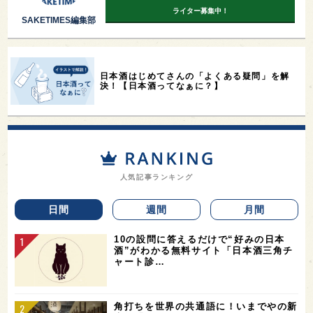
ライター募集中！
SAKETIMES編集部
日本酒はじめてさんの「よくある疑問」を解
決！【日本酒ってなぁに？】
人気記事ランキング
日間
週間
月間
10の設問に答えるだけで“好みの日本
酒”がわかる無料サイト「日本酒三角チ
ャート診…
角打ちを世界の共通語に！いまでやの新