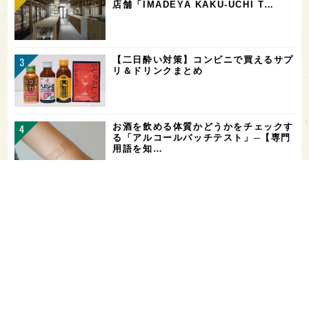
店舗「IMADEYA KAKU-UCHI T…
【二日酔い対策】コンビニで買えるサプ
リ＆ドリンクまとめ
お酒を飲める体質かどうかをチェックす
る「アルコールパッチテスト」─【専門
用語を知…
希少なミズナラ木桶で醸造！新潟・緑川
酒造の新シリーズ第1弾「Phenomeno
…