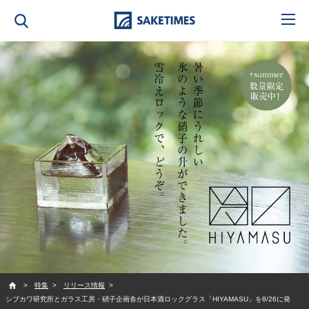
SAKETIMES
特集
リリース情報
シブカワ研究所とガラス工房・硝子企画舎が日本酒ロックグラス「HIYAMASU」を8/26に発