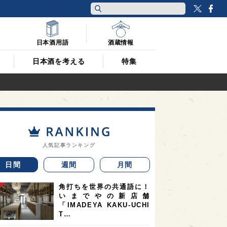
Twitt
F
日本酒用語
酒蔵情報
日本酒を考える
特集
人気記事ランキング
日間
週間
月間
角打ちを世界の共通語に！
いまでやの新店舗
「IMADEYA KAKU-UCHI
T…