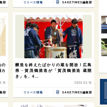
編集部
リリース情報
SAKETIMES編集部
SA
香川
全蔵
群馬
イギ
歌舞
sak
山の
醸造を終えたばかりの蔵を開放！広島
酒カ
県・賀茂鶴酒造が「賀茂鶴酒造 蔵開
き」を、4…
2.16
2026.02.16
編集部
リリース情報
SAKETIMES編集部