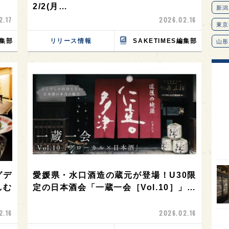
2/2(月…
新潟
2.17
2026.02.16
東京
編集部
リリース情報
SAKETIMES編集部
山形
愛知
北海
オピ
広島
石川
富山
SAK
グデ
愛媛県・水口酒造の蔵元が登場！U30限
山口
しむ
定の日本酒会「一蔵一会［Vol.10］」…
大分
福岡
2.16
2026.02.16
オー