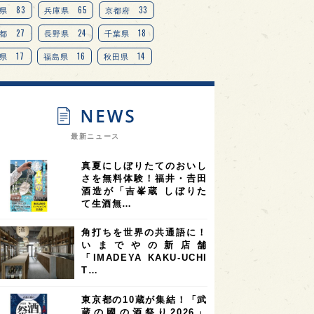
83
65
33
県
兵庫県
京都府
27
24
18
都
長野県
千葉県
17
16
14
県
福島県
秋田県
14
14
13
県
宮城県
岐阜県
13
12
11
道
茨城県
栃木県
9
9
ニオンリーダーの視点
埼玉県
最新ニュース
8
7
7
県
山梨県
ヨーロッパ
真夏にしぼりたてのおいし
7
7
7
6
県
奈良県
滋賀県
和歌山県
さを無料体験！福井・𠮷田
酒造が「吉峯蔵 しぼりた
6
6
5
5
県
フランス
高知県
島根県
て生酒無…
5
5
5
4
E100
佐賀県
岡山県
岩手県
角打ちを世界の共通語に！
4
4
4
県
アメリカ
神奈川県
いまでやの新店舗
「IMADEYA KAKU-UCHI
4
3
3
3
県
三重県
大阪府
青森県
T…
3
3
3
2
県
スペイン
香港
福井県
東京都の10蔵が集結！「武
2
2
2
蔵の國の酒祭り2026」
ストラリア
台湾
アジア