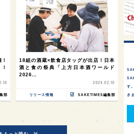
酒！
18組の酒蔵×飲食店タッグが出店！日本
Y！
酒と食の祭典「上方日本酒ワールド
SA
2026…
S
2.10
2026.02.10
す
編集部
リリース情報
SAKETIMES編集部
き
をもっと読む