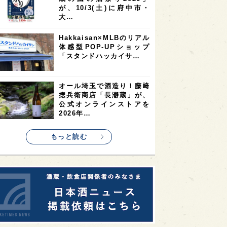
が、10/3(土)に府中市・
2
1
1
KEの時代を生きる
静岡県
長崎県
大…
1
1
1
県
現役蔵人
愛媛県
Hakkaisan×MLBのリアル
体感型POP-UPショップ
1
1
1
めぐり
シンガポール
カナダ
「スタンドハッカイサ…
1
1
1
1
県
熊本県
徳島県
北米
1
1
1
リス
ノルウェー
新宿区
オール埼玉で酒造り！藤﨑
摠兵衛商店「長瀞蔵」が、
1
1
1
伎町
沖縄県
鳥取県
公式オンラインストアを
2026年…
1
etimes_image_4
もっと読む