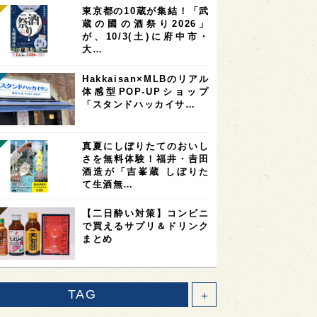
東京都の10蔵が集結！「武
蔵の國の酒祭り2026」
が、10/3(土)に府中市・
大…
Hakkaisan×MLBのリアル
体感型POP-UPショップ
「スタンドハッカイサ…
真夏にしぼりたてのおいし
さを無料体験！福井・𠮷田
酒造が「吉峯蔵 しぼりた
て生酒無…
【二日酔い対策】コンビニ
で買えるサプリ＆ドリンク
まとめ
TAG
＋