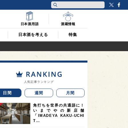
Twitt
F
日本酒用語
酒蔵情報
日本酒を考える
特集
人気記事ランキング
日間
週間
月間
角打ちを世界の共通語に！
いまでやの新店舗
「IMADEYA KAKU-UCHI
T…