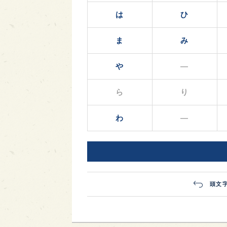
は
ひ
ま
み
や
―
ら
り
わ
―
頭文