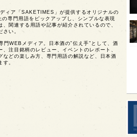
オピ
ディア「SAKETIMES」が提供するオリジナルの
以上の専門用語をピックアップし、シンプルな表現
広島
は、関連する用語や記事が紹介されているので、
石川
ださい。
富山
酒専門WEBメディア。日本酒の"伝え手"として、酒
ー、注目銘柄のレビュー、イベントのレポート、
SAK
グなどの楽しみ方、専門用語の解説など、日本酒
山口
ます。
大分
福岡
オー
SA
香川
全蔵
群馬