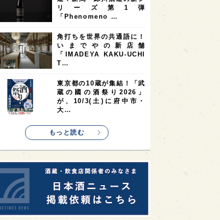
9
9
ニオンリーダーの視点
埼玉県
最新ニュース
8
7
7
県
山梨県
ヨーロッパ
10の設問に答えるだけ
7
7
7
6
県
奈良県
滋賀県
和歌山県
で“好みの日本酒”がわかる
無料サイト「日本酒三角チ
6
6
5
5
県
フランス
高知県
島根県
ャート診…
5
5
5
4
E100
佐賀県
岡山県
岩手県
真夏にしぼりたてのおいし
4
4
4
県
アメリカ
神奈川県
さを無料体験！福井・𠮷田
酒造が「吉峯蔵 しぼりた
4
3
3
3
県
三重県
大阪府
青森県
て生酒無…
3
3
3
2
県
スペイン
香港
福井県
希少なミズナラ木桶で醸
2
2
2
造！新潟・緑川酒造の新シ
ストラリア
台湾
アジア
リーズ第1弾
2
1
1
KEの時代を生きる
静岡県
長崎県
「Phenomeno …
1
1
1
県
現役蔵人
愛媛県
角打ちを世界の共通語に！
いまでやの新店舗
1
1
1
めぐり
シンガポール
カナダ
「IMADEYA KAKU-UCHI
1
1
1
1
T…
県
熊本県
徳島県
北米