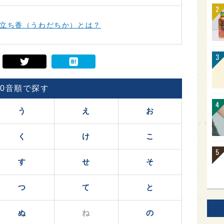
立ち香（うわだちか）とは？
50音順で探す
う
え
お
く
け
こ
す
せ
そ
つ
て
と
ぬ
ね
の