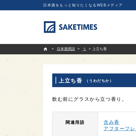
日本酒をもっと知りたくなるWEBメディア
SAKETIMES
日本酒用語
う
上立ち香
上立ち香
（うわだちか）
飲む前にグラスから立つ香り。
含み香
関連用語
アフターフレ