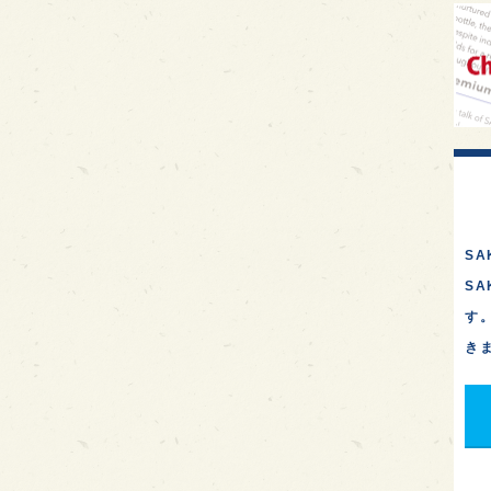
イギ
歌舞
sak