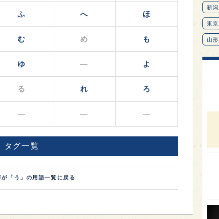
ふ
へ
ほ
む
め
も
ゆ
―
よ
る
れ
ろ
―
―
―
タグ一覧
新潟
東京
字が「う」の用語一覧に戻る
山形
愛知
北海