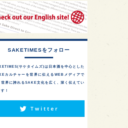
1
1
1
リス
ノルウェー
新宿区
東京都の10蔵が集結！「武
蔵の國の酒祭り2026」
1
1
1
伎町
沖縄県
鳥取県
が、10/3(土)に府中市・
大…
1
etimes_image_4
もっと読む