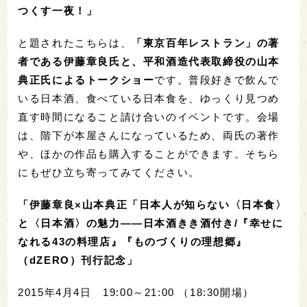
つくす一夜！」
と題されたこちらは、
「東京百年レストラン」の著
者である伊藤章良氏と、平和酒造代表取締役の山本
典正氏によるトークショー
です。普段好きで飲んで
いる日本酒、食べている日本食を、ゆっくり見つめ
直す時間になること請け合いのイベントです。会場
は、階下が本屋さんになっているため、両氏の著作
や、ほかの作品も購入することができます。そちら
にもぜひ立ち寄ってみてください。
「伊藤章良×山本典正「日本人が知らない〈日本食〉
と〈日本酒〉の魅力――日本酒きき酒付き/『幸せに
なれる43の料理店』『ものづくりの理想郷』
（dZERO）刊行記念」
2015年4月4日 19:00～21:00 （18:30開場）