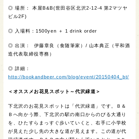
◎ 場所 : 本屋B&B(世田谷区北沢2-12-4 第2マツヤ
ビル2F)
◎ 入場料 : 1500yen ＋ 1 drink order
◎ 出演 : 伊藤章良（食随筆家）/ 山本典正（平和酒
造代表取締役専務）
◎ 詳細 :
http://bookandbeer.com/blog/event/20150404_bt/
＜オススメお花見スポット～代沢緑道＞
下北沢のお花見スポットは「代沢緑道」です。Ｂ＆
Ｂへ向かう際、下北沢の駅の南口からのびる大通り
を、ひたすらまっすぐ歩いていくと、右手に小学校
が見えた少し先の大きな道が見えます。この道が代