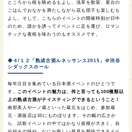
ところから桜を眺めるもよし、浅草を散策、屋台の
ごはんでおなかを満たしながら花も団子も楽しむも
よし。そして、こちらのイベントの開催時刻が日中
のため、誰かを誘ってイベントに足を運び、ロマン
チックな夜桜を味わうのもオススメです。
◆４/１２「熟成古酒ルネッサンス2015」＠渋谷
シダックスホール
毎年注目を集めている日本酒イベントのひとつで
す。
このイベントの魅力は、何と言っても100種類以
上の熟成古酒がテイスティングできるということ！
南部美人や一ノ蔵といった蔵元をはじめ、参加蔵
元・酒販店は30にものぼります。その幅の広さか
ら、試飲イベントの中ではかなり規模が大きく、自
分好みの味や、なにか新しい発見を期待できるイベ