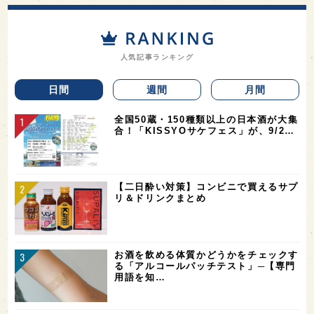
人気記事ランキング
日間
週間
月間
全国50蔵・150種類以上の日本酒が大集
合！「KISSYOサケフェス」が、9/2…
【二日酔い対策】コンビニで買えるサプ
リ＆ドリンクまとめ
お酒を飲める体質かどうかをチェックす
る「アルコールパッチテスト」─【専門
用語を知…