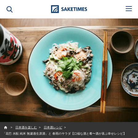
SAKETIMES
日本酒を楽しむ
日本酒レシピ
「花巴 水酛 純米 無濾過生原酒」と 春雨のサラダ【口福な酒と肴〜酒が喜ぶ幸せレシピ】