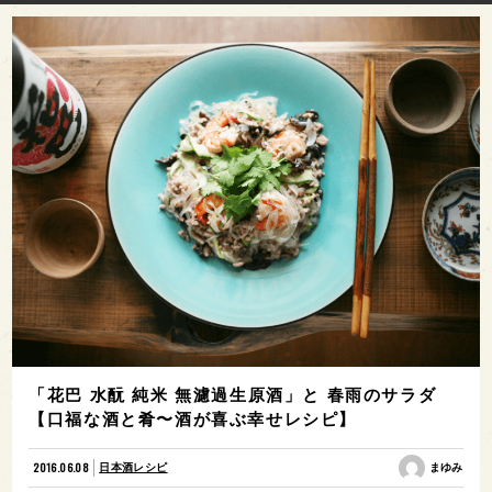
「花巴 水酛 純米 無濾過生原酒」と 春雨のサラダ
【口福な酒と肴〜酒が喜ぶ幸せレシピ】
2016.06.08
日本酒レシピ
まゆみ