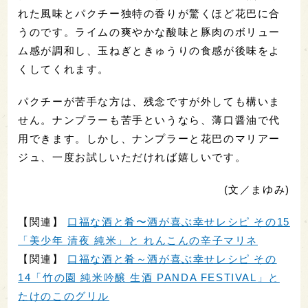
れた風味とパクチー独特の香りが驚くほど花巴に合
うのです。ライムの爽やかな酸味と豚肉のボリュー
ム感が調和し、玉ねぎときゅうりの食感が後味をよ
くしてくれます。
パクチーが苦手な方は、残念ですが外しても構いま
せん。ナンプラーも苦手というなら、薄口醤油で代
用できます。しかし、ナンプラーと花巴のマリアー
ジュ、一度お試しいただければ嬉しいです。
(文／まゆみ)
【関連】
口福な酒と肴〜酒が喜ぶ幸せレシピ その15
「美少年 清夜 純米」と れんこんの辛子マリネ
【関連】
口福な酒と肴～酒が喜ぶ幸せレシピ その
14「竹の園 純米吟醸 生酒 PANDA FESTIVAL」と
たけのこのグリル