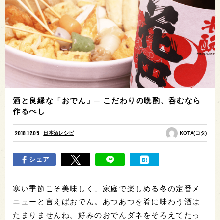
酒と良縁な「おでん」─ こだわりの晩酌、呑むなら
作るべし
2018.12.05
日本酒レシピ
KOTA(コタ)
シェア
寒い季節こそ美味しく、家庭で楽しめる冬の定番メ
ニューと言えばおでん。あつあつを肴に味わう酒は
たまりませんね。好みのおでんダネをそろえてたっ