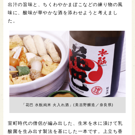
出汁の旨味と、ちくわやかまぼこなどの練り物の風
味に、酸味が華やかな酒を添わせようと考えまし
た。
「花巴 水酛純米 火入れ酒」(美吉野醸造／奈良県)
室町時代の僧侶が編み出した、生米を水に漬けて乳
酸菌を生み出す製法を基にした一本です。上立ち香