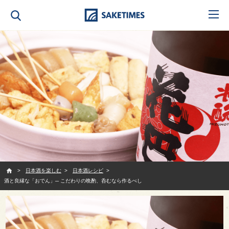
SAKETIMES
日本酒を楽しむ
日本酒レシピ
酒と良縁な「おでん」─ こだわりの晩酌、呑むなら作るべし