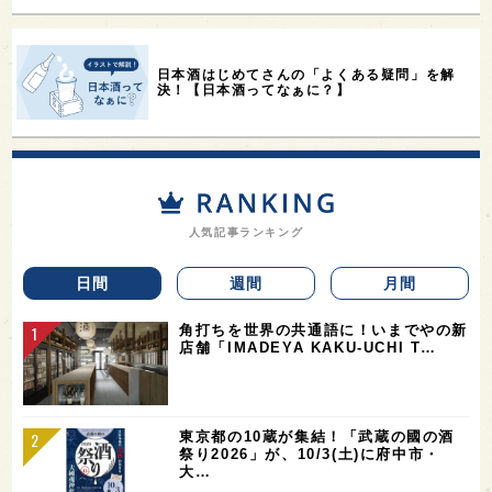
日本酒はじめてさんの「よくある疑問」を解
決！【日本酒ってなぁに？】
人気記事ランキング
日間
週間
月間
角打ちを世界の共通語に！いまでやの新
店舗「IMADEYA KAKU-UCHI T…
東京都の10蔵が集結！「武蔵の國の酒
祭り2026」が、10/3(土)に府中市・
大…