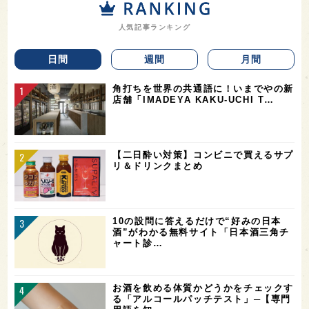
人気記事ランキング
日間
週間
月間
角打ちを世界の共通語に！いまでやの新
店舗「IMADEYA KAKU-UCHI T…
【二日酔い対策】コンビニで買えるサプ
リ＆ドリンクまとめ
10の設問に答えるだけで“好みの日本
酒”がわかる無料サイト「日本酒三角チ
ャート診…
お酒を飲める体質かどうかをチェックす
る「アルコールパッチテスト」─【専門