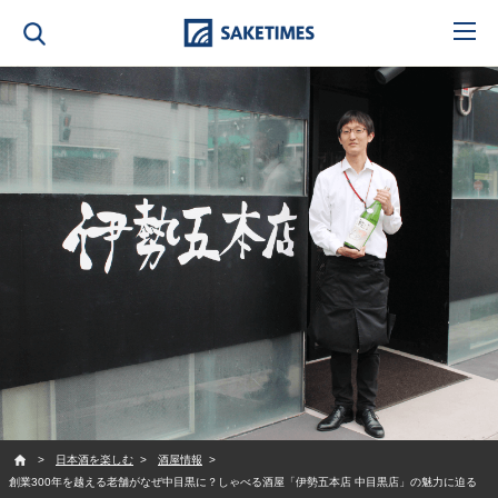
SAKETIMES
日本酒を楽しむ
酒屋情報
創業300年を越える老舗がなぜ中目黒に？しゃべる酒屋「伊勢五本店 中目黒店」の魅力に迫る