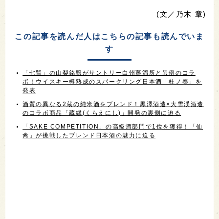
(文／乃木 章)
この記事を読んだ人はこちらの記事も読んでいま
す
「七賢」の山梨銘醸がサントリー白州蒸溜所と異例のコラ
ボ！ウイスキー樽熟成のスパークリング日本酒「杜ノ奏」を
発表
酒質の異なる2蔵の純米酒をブレンド！黒澤酒造×大雪渓酒造
のコラボ商品「蔵縁(くらえにし)」開発の裏側に迫る
「SAKE COMPETITION」の高級酒部門で1位を獲得！「仙
禽」が挑戦したブレンド日本酒の魅力に迫る