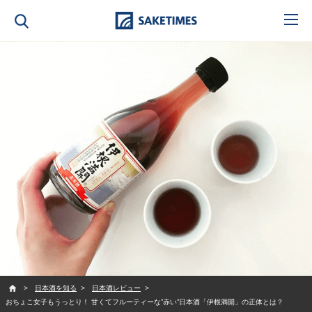
SAKETIMES
日本酒を知る
日本酒レビュー
おちょこ女子もうっとり！ 甘くてフルーティーな”赤い”日本酒「伊根満開」の正体とは？