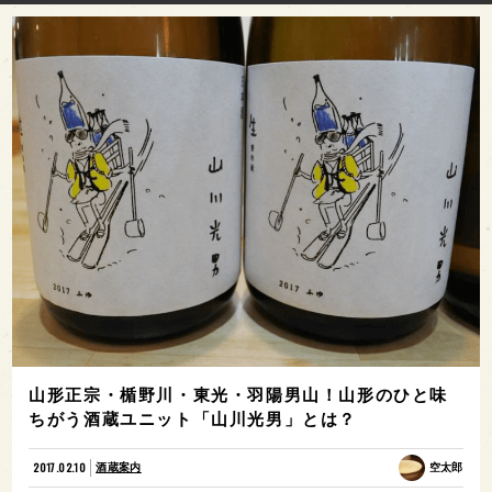
山形正宗・楯野川・東光・羽陽男山！山形のひと味
ちがう酒蔵ユニット「山川光男」とは？
2017.02.10
酒蔵案内
空太郎