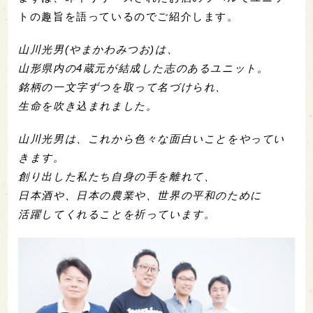
トの趣旨を語っているのでご紹介します。
山川光男(やまかわみつお)は、
山形県内の4蔵元が結成した志のあるユニット。
銘柄の一文字ずつを取って名づけられ、
生命を吹き込まれました。
山川光男は、これから色々な面白いことをやってい
きます。
創り出した私たち自身の手を離れて、
日本酒や、日本の農業や、世界の平和のために
活躍してくれることを祈っています。