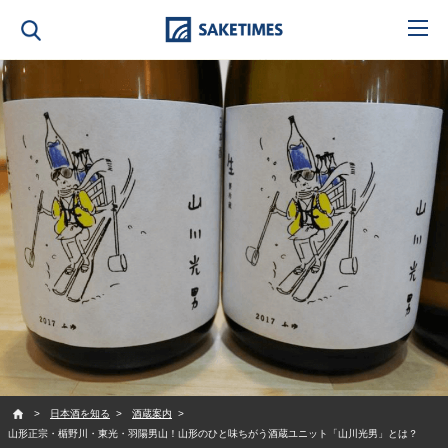
SAKETIMES
日本酒を知る
酒蔵案内
山形正宗・楯野川・東光・羽陽男山！山形のひと味ちがう酒蔵ユニット「山川光男」とは？