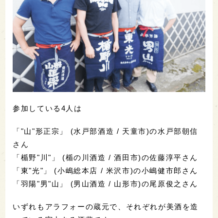
参加している4人は
「"山"形正宗」 (水戸部酒造 / 天童市)の水戸部朝信
さん
「楯野"川"」 (楯の川酒造 / 酒田市)の佐藤淳平さん
「東"光"」 (小嶋総本店 / 米沢市)の小嶋健市郎さん
「羽陽"男"山」 (男山酒造 / 山形市)の尾原俊之さん
いずれもアラフォーの蔵元で、それぞれが美酒を造