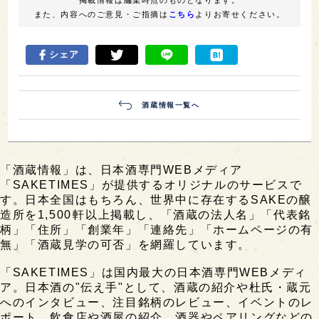
掲載情報は編集時点のものとなります。
また、内容へのご意見・ご指摘は
こちら
よりお寄せください。
シェア
酒蔵情報一覧へ
「酒蔵情報」は、日本酒専門WEBメディア
「SAKETIMES」が提供するオリジナルのサービスで
す。日本全国はもちろん、世界中に存在するSAKEの醸
造所を1,500軒以上掲載し、「酒蔵の法人名」「代表銘
柄」「住所」「創業年」「連絡先」「ホームページの有
無」「酒蔵見学の可否」を網羅しています。
「SAKETIMES」は国内最大の日本酒専門WEBメディ
ア。日本酒の"伝え手"として、酒蔵の紹介や杜氏・蔵元
へのインタビュー、注目銘柄のレビュー、イベントのレ
ポート、飲食店や酒屋の紹介、酒器やペアリングなどの