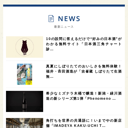
13
12
11
北海道
茨城県
栃木県
9
9
8
オピニオンリーダーの視点
埼玉県
広島県
7
7
7
7
山梨県
ヨーロッパ
石川県
奈良県
最新ニュース
7
6
6
6
滋賀県
和歌山県
富山県
フランス
10の設問に答えるだけで“好みの日本酒”が
5
5
5
5
5
高知県
島根県
SAKE100
佐賀県
岡山県
わかる無料サイト「日本酒三角チャート
診…
4
4
4
4
岩手県
山口県
アメリカ
神奈川県
4
3
3
3
3
大分県
三重県
大阪府
青森県
福岡県
真夏にしぼりたてのおいしさを無料体験！
3
3
2
2
スペイン
香港
福井県
オーストラリア
福井・𠮷田酒造が「吉峯蔵 しぼりたて生酒
無…
2
2
2
1
台湾
アジア
SAKEの時代を生きる
静岡県
1
1
1
1
長崎県
香川県
現役蔵人
愛媛県
希少なミズナラ木桶で醸造！新潟・緑川酒
1
1
1
1
全蔵めぐり
シンガポール
カナダ
群馬県
造の新シリーズ第1弾「Phenomeno …
1
1
1
1
1
熊本県
徳島県
北米
イギリス
ノルウェー
1
1
1
1
新宿区
歌舞伎町
沖縄県
鳥取県
角打ちを世界の共通語に！いまでやの新店
舗「IMADEYA KAKU-UCHI T…
1
saketimes_image_4