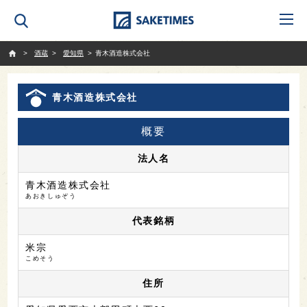
SAKETIMES
酒蔵
愛知県
青木酒造株式会社
青木酒造株式会社
概要
法人名
青木酒造株式会社
あおきしゅぞう
代表銘柄
米宗
こめそう
住所