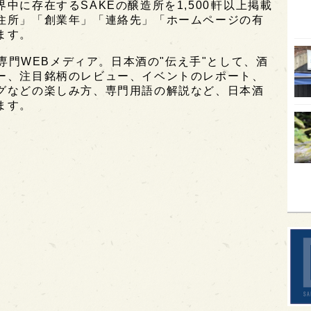
に存在するSAKEの醸造所を1,500軒以上掲載
住所」「創業年」「連絡先」「ホームページの有
オピ
ます。
広島
酒専門WEBメディア。日本酒の"伝え手"として、酒
石川
ー、注目銘柄のレビュー、イベントのレポート、
グなどの楽しみ方、専門用語の解説など、日本酒
富山
ます。
SAK
山口
大分
福岡
オー
SA
香川
全蔵
群馬