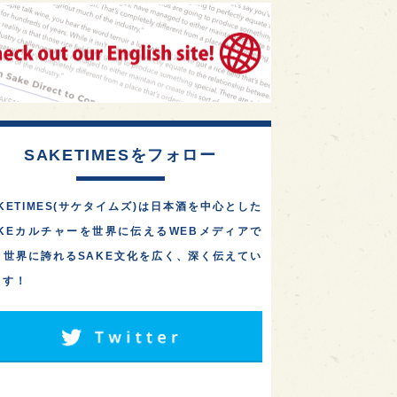
1
1
1
リス
ノルウェー
新宿区
オール埼玉で酒造り！藤﨑
摠兵衛商店「長瀞蔵」が、
1
1
1
伎町
沖縄県
鳥取県
公式オンラインストアを
2026年…
1
etimes_image_4
もっと読む