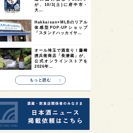
9
9
ニオンリーダーの視点
埼玉県
最新ニュース
8
7
7
県
山梨県
ヨーロッパ
真夏にしぼりたてのおいし
7
7
7
6
県
奈良県
滋賀県
和歌山県
さを無料体験！福井・𠮷田
酒造が「吉峯蔵 しぼりた
6
6
5
5
県
フランス
高知県
島根県
て生酒無…
5
5
5
4
E100
佐賀県
岡山県
岩手県
角打ちを世界の共通語に！
4
4
4
県
アメリカ
神奈川県
いまでやの新店舗
「IMADEYA KAKU-UCHI
4
3
3
3
県
三重県
大阪府
青森県
T…
3
3
3
2
県
スペイン
香港
福井県
東京都の10蔵が集結！「武
2
2
2
蔵の國の酒祭り2026」
ストラリア
台湾
アジア
が、10/3(土)に府中市・
2
1
1
KEの時代を生きる
静岡県
長崎県
大…
1
1
1
県
現役蔵人
愛媛県
Hakkaisan×MLBのリアル
体感型POP-UPショップ
1
1
1
めぐり
シンガポール
カナダ
「スタンドハッカイサ…
1
1
1
1
県
熊本県
徳島県
北米