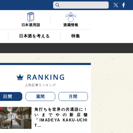
Twitt
F
日本酒用語
酒蔵情報
日本酒を考える
特集
人気記事ランキング
日間
週間
月間
角打ちを世界の共通語に！
いまでやの新店舗
「IMADEYA KAKU-UCHI
T…