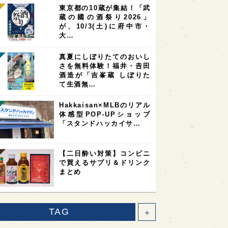
東京都の10蔵が集結！「武
蔵の國の酒祭り2026」
が、10/3(土)に府中市・
大…
真夏にしぼりたてのおいし
さを無料体験！福井・𠮷田
酒造が「吉峯蔵 しぼりた
て生酒無…
Hakkaisan×MLBのリアル
体感型POP-UPショップ
「スタンドハッカイサ…
【二日酔い対策】コンビニ
で買えるサプリ＆ドリンク
まとめ