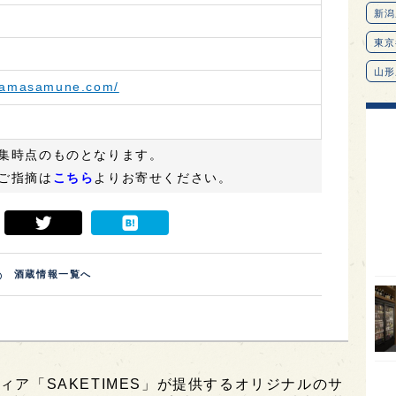
asamasamune.com/
集時点のものとなります。
ご指摘は
こちら
よりお寄せください。
酒蔵情報一覧へ
新潟
東京
山形
愛知
ィア「SAKETIMES」が提供するオリジナルのサ
北海