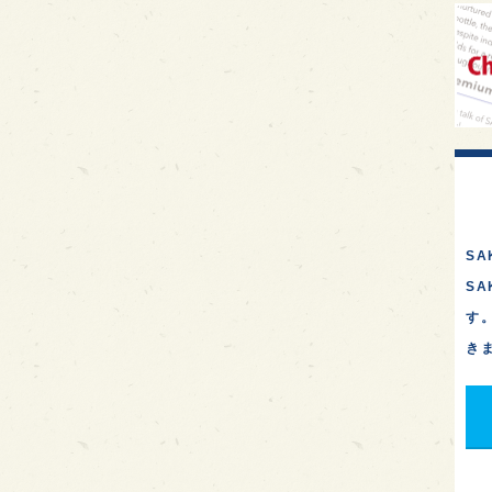
イギ
歌舞
sak