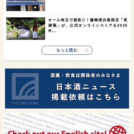
オール埼玉で酒造り！藤﨑摠兵衛商店「長
瀞蔵」が、公式オンラインストアを2026
年…
もっと読む