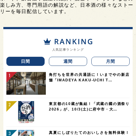
楽しみ方、専門用語の解説など、日本酒の様々なストー
リーを毎日配信しています。
人気記事ランキング
日間
週間
月間
角打ちを世界の共通語に！いまでやの新店
舗「IMADEYA KAKU-UCHI T…
東京都の10蔵が集結！「武蔵の國の酒祭り
2026」が、10/3(土)に府中市・大…
真夏にしぼりたてのおいしさを無料体験！