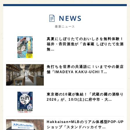
13
12
11
北海道
茨城県
栃木県
9
9
8
オピニオンリーダーの視点
埼玉県
広島県
7
7
7
7
山梨県
ヨーロッパ
石川県
奈良県
最新ニュース
7
6
6
6
滋賀県
和歌山県
富山県
フランス
真夏にしぼりたてのおいしさを無料体験！
5
5
5
5
5
高知県
島根県
SAKE100
佐賀県
岡山県
福井・𠮷田酒造が「吉峯蔵 しぼりたて生酒
無…
4
4
4
4
岩手県
山口県
アメリカ
神奈川県
4
3
3
3
3
大分県
三重県
大阪府
青森県
福岡県
角打ちを世界の共通語に！いまでやの新店
3
3
2
2
スペイン
香港
福井県
オーストラリア
舗「IMADEYA KAKU-UCHI T…
2
2
2
1
台湾
アジア
SAKEの時代を生きる
静岡県
1
1
1
1
長崎県
香川県
現役蔵人
愛媛県
東京都の10蔵が集結！「武蔵の國の酒祭り
1
1
1
1
全蔵めぐり
シンガポール
カナダ
群馬県
2026」が、10/3(土)に府中市・大…
1
1
1
1
1
熊本県
徳島県
北米
イギリス
ノルウェー
1
1
1
1
新宿区
歌舞伎町
沖縄県
鳥取県
Hakkaisan×MLBのリアル体感型POP-UP
ショップ「スタンドハッカイサ…
1
saketimes_image_4