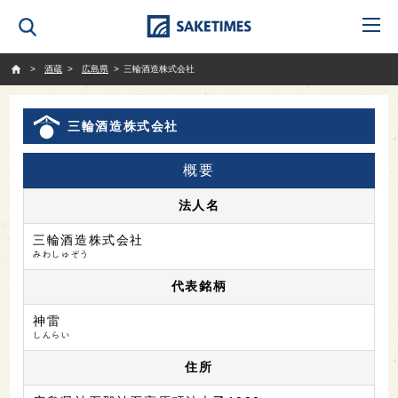
SAKETIMES
酒蔵
広島県
三輪酒造株式会社
三輪酒造株式会社
概要
法人名
三輪酒造株式会社
みわしゅぞう
代表銘柄
神雷
しんらい
住所