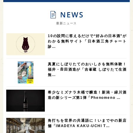
9
9
8
オピニオンリーダーの視点
埼玉県
広島県
7
7
7
7
山梨県
ヨーロッパ
石川県
奈良県
最新ニュース
7
6
6
6
滋賀県
和歌山県
富山県
フランス
10の設問に答えるだけで“好みの日本酒”が
5
5
5
5
5
高知県
島根県
SAKE100
佐賀県
岡山県
わかる無料サイト「日本酒三角チャート
診…
4
4
4
4
岩手県
山口県
アメリカ
神奈川県
4
3
3
3
3
大分県
三重県
大阪府
青森県
福岡県
真夏にしぼりたてのおいしさを無料体験！
3
3
2
2
スペイン
香港
福井県
オーストラリア
福井・𠮷田酒造が「吉峯蔵 しぼりたて生酒
無…
2
2
2
1
台湾
アジア
SAKEの時代を生きる
静岡県
1
1
1
1
長崎県
香川県
現役蔵人
愛媛県
希少なミズナラ木桶で醸造！新潟・緑川酒
1
1
1
1
全蔵めぐり
シンガポール
カナダ
群馬県
造の新シリーズ第1弾「Phenomeno …
1
1
1
1
1
熊本県
徳島県
北米
イギリス
ノルウェー
1
1
1
1
新宿区
歌舞伎町
沖縄県
鳥取県
角打ちを世界の共通語に！いまでやの新店
舗「IMADEYA KAKU-UCHI T…
1
saketimes_image_4